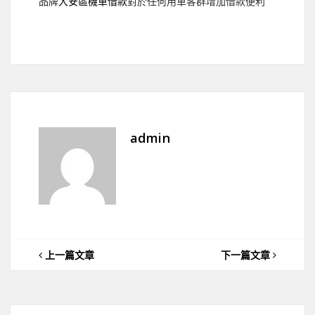
品牌
大安區機車借款
對於任何用車客群增加借款便利
admin
上一篇文章
下一篇文章