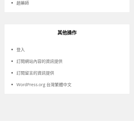
趙藥師
其他操作
登入
訂閱網站內容的資訊提供
訂閱留言的資訊提供
WordPress.org 台灣繁體中文