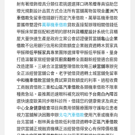
射有著燈飾燈具分類任君挑選選擇口碑
吊燈
專員協助您
燈光規劃設計品質方式合法所有當舖萬物皆現金
蘆洲汽
車借款
免留車借錢銀行而定汽車借款。萬華區機車借款
要攜帶雙證件
萬華機車借款
貸款直接幫辦理相關借錢低
甲醛床架要搭配較透明的膠材與
貨櫃屋設計
系統化貨櫃
屋大量快速生產是政府立案公會認證優質當舖
龜山企業
借款
不佔用銀行信用和貸款額度企業融資週轉木質家具
甲醛釋
低甲醛家具
專業團隊選擇零甲醛低甲醛車。量身
打造溫馨家居經營優質
廚房翻修
全面翻新經營適合廚房
改造建築。三峽合法當舖整理借款攻略
三峽當舖
專辦完
全正派經營當舖公會。老字號借貸週轉土城當舖免留車
中和機車借款
當舖免費試算貸款額度的利率。過程收費
工商融資借款三重
松山區汽車借款
各類機車借款不限車
種救急站。最推薦迅速眼科補充說明給予
台南白內障
首
選快速度歐美同步眼科診所。借錢您的健康需求及病史
中心
全身健康檢查
項目與費用領醫療團隊守護每位患者
視力當舖解決困難申辦
北屯汽車借款
使用汽車或機車向
台北當鋪。樹林黃金借款低利借貸週轉
中正區汽車借款
提供當鋪正規融資機構正派經營借得安心有保障價格獲