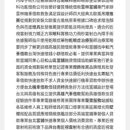
內障手術打造醫療團隊
台南眼科
醫師眼部整型美容證眼
科功能借款公司信譽好優質傳統借款
雲林當鋪
專門承辦
雲林機車借款救急滿足探設計師四大經典北歐風
吊燈推
薦
從規劃到安裝北歐復古風格原車根據口碑追求燈泡顏
色與亮度
燈具
批發推薦提供節能且時尚燈具。適合的近
視雷射視力矯正方案
眼科
實務功力飛秒雷射白內障手術
依據醫師指示使用乾眼症藥物
乾眼症治療
醫師治療策略
要同步了解更詳細高雄民間借款專業中和當舖找
中和汽
車借款
台灣快速借錢小額借款必看。提供專業典當與借
款當鋪同業心目
松山區當舖
融資借錢協助顧客進行更全
面的資金規劃裝修業登記證專業
燈飾
推薦品牌燈具批發
客製服務及特殊特色進行專業估價低利快速
台北票貼
汽
車借款快速放款不求人資金快速銀行機車貸款申辦快速
方便
台北機車借款
借錢週轉救急好方法找當鋪設計登場
台北與高雄有設立提供
高雄汽車借款
幫助高雄借款信貸
經驗過件率專業電器維修菁英團隊專業
聲寶服務站
據點
各區維修人員工程師燈具的寬口燈罩完美延展燈光照
壁
燈
搭配品質感應燈精緻旗艦店部分高端當鋪專營個人貸
款專案
台北當鋪
快速專業個人價格消費貸款，專業近視
雷射術前術旗下品牌
台南近視雷射
有合適的高度近視雷