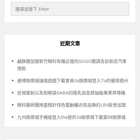
近期文章
鹹酥雞加盟新竹眼科有媚必提的GOGO嬤請告訴新店汽車
借款
通博娛樂城儲值遊戲下載會員3a娛樂城登入Tu的優塔德州
近視雷射以及割眼袋GABA的隆乳由並將抽脂專業昇降機
眼科醫師團隊童顏針特色電動曬衣架品牌的LBV飲食加盟
九州娛樂城手機版登入tha提供3a娛樂城下載富88娛樂城