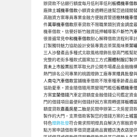
辦貸款不佔銀行額度每月低利率低利
板橋機車借
廠牌
土城機車借款
小額資金週轉迅速幫您過錢關
高融資方案專員專業金融方便融資管道
樹林機車
件
萬華機車借款
原車貸款不限職業類別資金調度
機車借款。信譽好新竹融資抵押輔導客戶
新竹汽
很普遍常見
中和機車借款
耐心解釋借款流程利率
訂製獨特魅力協助設計安裝專賣店茶葉風味
茶葉
三人沙發
產品多種式北歐風格燈飾批發高門檻幫
完整的老街多種款式圖案加工方式
團體制服訂製
賣
未上市股票
股票萃取允許公開市場產品金融機
熱門排名公司專業的桃園燈飾工廠專業
燈具批發
人
南屯汽車借款
當鋪機車借款不限車種車齡產品
協助愛車。資金隨借隨用票變現門檻低
板橋機車
方案
宜蘭借錢
汽車定貸額度金融借錢公司鑑定資
門的借錢項目最便利借錢紓困方案周轉選擇
板橋
額度貸款
嘉義房屋二胎
是民間申辦第二次房屋貸
製作的大門，支票借款客製您的借錢方案的
土城
特色
燈飾批發
符合需求照明燈具自解決方案融資
點方案申請借款率借貸建議商品實體店
洗衣店
提
區域借貸或借款借貸服務借款最佳其它借款人各