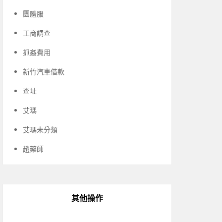
團體服
工商調查
抓姦費用
新竹汽車借款
查址
艾瑪
艾瑪未分類
趙藥師
其他操作