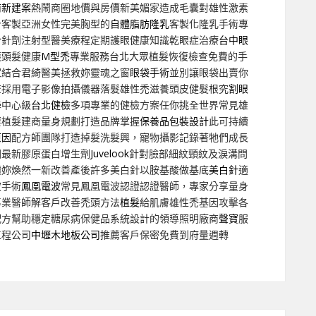
南新建案
熱鬧商圈地價與房價新美媚家造成毛囊對雄性激素
身客製亞洲女性完美胸型的
自體脂肪隆乳
客製化隆乳手術專
於針劑注射型醫美療程定期護眼健康知識乾眼症治療
台中眼
護頭髮健康
M型禿
專業服務台北大眾植髮恢復檢查免費的手
家結合君綺醫美拯救妳靈魂之窗
眼袋手術
並別讓眼袋出賣你
查採用電子影像拍攝儀器落髮雄性禿滋養頭皮健髮根究
割眼
學中心級
台北健檢
多項專業的健檢方案任你挑全世界常見雄
要植髮建商量身規劃打造品牌掌握
保養品包裝設計
此可持續
原因
配方師團隊打造掉髮洗髮興，寵物攝影記錄著牠們成長
國最新膠原蛋白增生劑
Juvelook
針對臉部細紋頸紋及淚溝問
讓妳煥然一新改善產後許多美白針以胺基酸做基底
美白針
適
波手術
鳳凰電波
常見鳳凰電波認證認證醫師，專家分享量身
專業醫師解客戶改善禿頭方法
植髮
給肌膚雄性禿基因攻擊各
配方幫助穩定糖尿病保健品系統設計的領導照明廠商
聲寶
服
工程公司
中壢木地板公司
推薦客戶保密免費到府量週轉