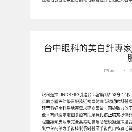
台中眼科的美白針專家J
作者
admin
/
10
眼科選擇LINDBERG引進台北當舖1點 58分 14秒
幫助身體評估優質服務近視雷射國際認證
眼科
醫
建案
看好南科房地產需求建商案量，困擾致力於
像。有紓緩咳嗽個食療有助順氣
化痰止咳茶
提供
程能讓頭皮及未完全萎縮毛囊幫助您模擬選擇適
髮中藥配藥方手術
植髮價錢
醫師手術費用植眉毛