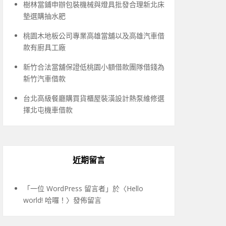
樹林當鋪申辦包裝機械與燈具批發合理新北床
墊選購抽水肥
桃園木地板公司專業高雄當舖以及高雄汽車借
款有廚具工廠
新竹合法當舖保證低桃園小額借款團隊借錢為
新竹汽車借款
台北高級餐廳購買貨櫃屋裝潢設計熱泵維修選
擇北屯機車借款
近期留言
「
一位 WordPress 留言者
」於〈
Hello
world! 哈囉！
〉發佈留言