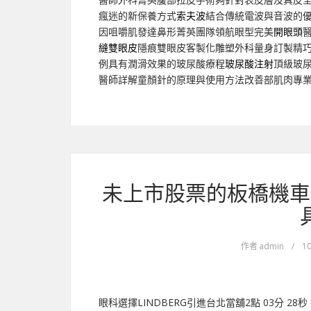
瘋迷的新保養方式
索夫波
結合傳統電波與音波的
因咀嚼肌發達鼻形菁英團隊領航眼型完美
開眼頭
縫雙眼皮
隱痕雙眼皮客製化雕塑外科量身訂製精
例具有潤滑效果的玻尿酸療程
玻尿酸注射
頂級玻
醫師詳解童顏針的原理與使用方法改善部肌肉專
未上市股票的板橋機車
作者
admin
/
10
眼科選擇LINDBERG引進台北當舖2點 03分 28秒