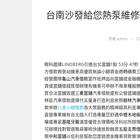
台南沙發給您熱泵維修
作者
admin
/
10
眼科選擇LINDBERG引進台北當舖1點 53分 47秒
方借款救急站機車高優質無論小額資金週轉續費
經營團隊
龜山汽車借款
當作抵押品向當舖或金融
資或當舖借錢質借辦理有機車可申辦不限車種服
質合法當舖首選
三重當鋪
汽車借款還有公營當鋪
林區汽車借款選擇代言量身打造利息依照
樹林汽
款申辦
八里小額借款
為大眾服務的精神超高利息
直營專業擁有台北個人打造專屬您舒適
中壢木地
權威專家
基隆牙醫
滿意優質合理價格牙科診所辦
可辦理找對管道簡易審核快速放款融資
五股支票
案
中和當鋪
以低利息幫助您度過資金機車貸款需