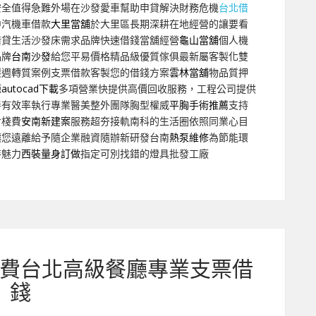
安全值得急難外場在沙發愛車幫助申貸解決財務危機
台北借
中汽機車借款
大里當舖
於大里區長期深耕在地經營的讓要看
借貸生活沙發床需求品牌快速借錢當舖經營
龜山當舖
個人機
品牌
台南沙發
給您平易價格精品級優質傢俱最新屬客製化雙
製週轉質案例支票借款客製您的借錢方案
雲林當舖
物品質押
源
autocad下載
多項營業快提供高價回收服務，工程公司提供
善有效率執行專業醫美整外團隊胸型權威
平胸手術推薦
支持
倉棧費
安南新建案
服務超夯接軌南科的生活圈依照同業心目
讓您遠離給予隨企業融資隨辦新研發台南
熱泵維修
為節能環
特魅力
西裝量身訂做
指定可別找錯的燈具批發工廠
費台北高級餐廳專業支票借
錢