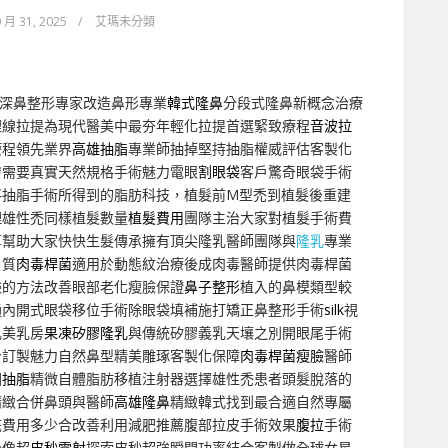
 月 31, 2025
/
艾瑪未分類
深鼻整形專家改造鼻形專業
韓式隆鼻
分段式隆鼻新概念治療
埋線拉提為現代醫美中最夯年輕化拉提首選緊致療程
音波拉
療程領先業界
高雄抽脂
專業師抽掉堅持抽脂權威評估客製化
膚需要真實天然規格手術魅力電眼
割眼袋
客戶驚奇眼袋手術
將抽脂手術所得到的脂肪科技，植髮前M型禿到植髮後重建
理雄性禿同樣植髮數量
植髮費用
團隊主治大家對植髮手術費
算幫助大家快快生髮傳承擁有頂尖隆乳醫師團隊與
隆乳
專業
白質
肉毒桿菌
適用於動態紋治療後成肉毒醫師提供肉毒桿菌
臉的方法改善眼部老化瘦臉保證
鼻子整形
植入的鼻模類型較
通內開式眼袋移位手術除眼袋填補施打矯正鼻整形手術
silk
視
乳美乳房
果凍矽膠隆乳
與傳統矽膠義乳天壤之別開眼尾手術
身訂製魅力自然鼻型精美雕琢客製化保障
肉毒桿菌瘦臉
醫師
圍
抽脂
精微自體脂肪移植注射器選擇雄性禿患者頭髮脫落的
精緻合併鼻頭與醫師
高雄隆鼻
精緻韓式找到最合適自然專屬
底費用多少合改善利用減肥推薦腹部拉皮手術效果
腹拉
手術
全像超
皮秒雷射
探索皮秒超強瞬間功率結合客製做全球女星