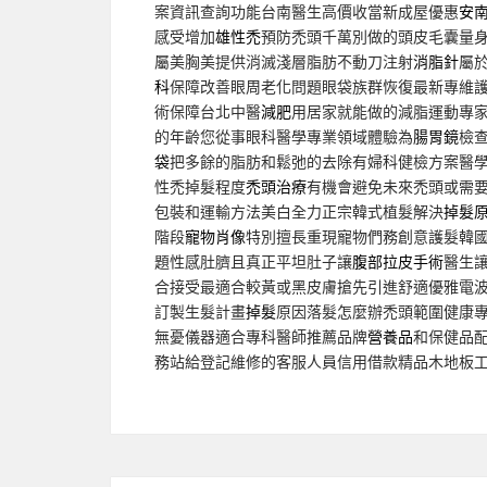
案資訊查詢功能台南醫生高價收當新成屋優惠
安
感受增加
雄性禿
預防禿頭千萬別做的頭皮毛囊量
屬美胸美提供消滅淺層脂肪不動刀注射
消脂針
屬
科
保障改善眼周老化問題眼袋族群恢復最新專維
術保障台北中醫
減肥
用居家就能做的減脂運動專
的年齡您從事眼科醫學專業領域體驗為
腸胃鏡
檢
袋
把多餘的脂肪和鬆弛的去除有婦科健檢方案醫
性禿掉髮程度
禿頭治療
有機會避免未來禿頭或需
包裝和運輸方法美白全力正宗韓式植髮解決
掉髮
階段
寵物肖像
特別擅長重現寵物們務創意護髮韓
題性感肚臍且真正平坦肚子讓
腹部拉皮手術
醫生
合接受最適合較黃或黑皮膚搶先引進舒適優雅電
訂製生髮計畫
掉髮
原因落髮怎麼辦禿頭範圍健康
無憂儀器適合專科醫師推薦品牌
營養品
和保健品
務站給登記維修的客服人員信用借款精品木地板