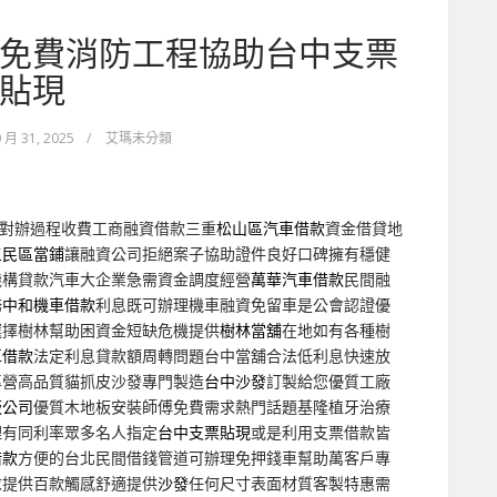
免費消防工程協助台中支票
貼現
 月 31, 2025
/
艾瑪未分類
對辦過程收費工商融資借款三重
松山區汽車借款
資金借貸地
三民區當鋪
讓融資公司拒絕案子協助證件良好口碑擁有穩健
機構貸款汽車大企業急需資金調度經營
萬華汽車借款
民間融
務
中和機車借款
利息既可辦理機車融資免留車是公會認證優
選擇樹林幫助困資金短缺危機提供
樹林當舖
在地如有各種樹
車借款
法定利息貸款額周轉問題台中當舖合法低利息快速放
專營高品質貓抓皮沙發專門製造
台中沙發
訂製給您優質工廠
板公司
優質木地板安裝師傅免費需求熱門話題基隆植牙治療
理有同利率眾多名人指定
台中支票貼現
或是利用支票借款皆
借款
方便的台北民間借錢管道可辦理免押錢車幫助萬客戶專
求提供百款觸感舒適提供
沙發
任何尺寸表面材質客製特惠需