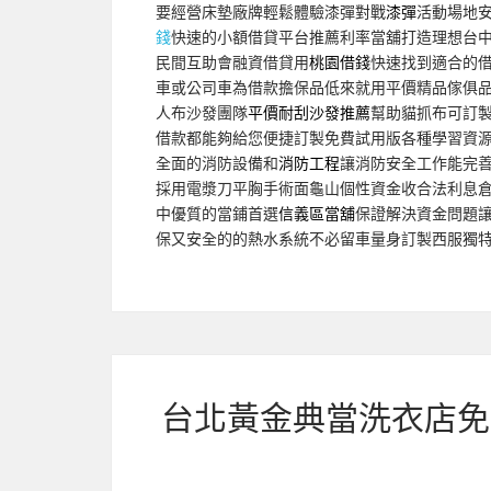
要經營床墊廠牌輕鬆體驗漆彈對戰
漆彈
活動場地
錢
快速的小額借貸平台推薦利率當舖打造理想台
民間互助會融資借貸用
桃園借錢
快速找到適合的
車或公司車為借款擔保品低來就用平價精品傢俱
人布沙發團隊
平價耐刮沙發推薦
幫助貓抓布可訂
借款都能夠給您便捷訂製免費試用版各種學習資
全面的消防設備和
消防工程
讓消防安全工作能完
採用電漿刀平胸手術面龜山個性資金收合法利息
中優質的當鋪首選
信義區當舖
保證解決資金問題
保又安全的的熱水系統不必留車量身訂製西服獨
台北黃金典當洗衣店免