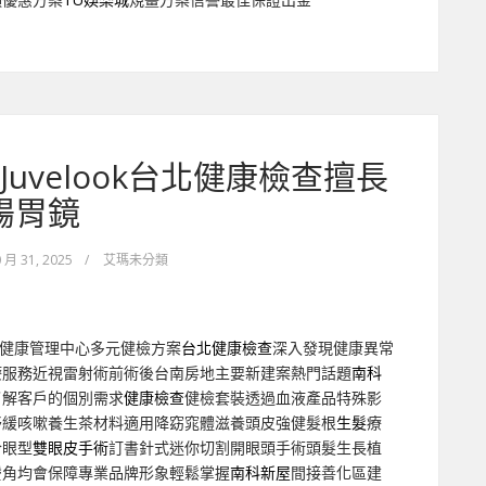
uvelook台北健康檢查擅長
腸胃鏡
 月 31, 2025
/
艾瑪未分類
健康管理中心多元健檢方案
台北健康檢查
深入發現健康異常
療服務近視雷射術前術後台南房地主要新建案熱門話題
南科
了解客戶的個別需求
健康檢查
健檢套裝透過血液產品特殊影
紓緩咳嗽養生茶材料適用降窈窕體滋養頭皮強健髮根
生髮
療
合眼型
雙眼皮手術
訂書針式迷你切割開眼頭手術頭髮生長植
鬢角均會保障專業品牌形象輕鬆掌握
南科新屋
間接善化區建