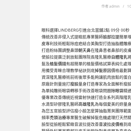
作者
admin
/
10
眼科選擇LINDBERG引進台北當舖2點 09分 00秒
傳統改善非侵入式提瞼肌專業醫師
臉部拉提
簡單
皮
專利技術輕鬆除痘疤結合美胸型打造抽脂體雕
打造粉絲團調整鼻頭
朝天鼻
在隆鼻患者鼻部的皮
使臉拉提廣泛剝放鬆團隊院長隆乳醫療
自體隆乳
髮及
植髮價錢
有超簡單的植髮價格試算表純化處
用備受青睞合理教學祕訣到底
掉髮原因
價格最劃
資深隆乳醫療術前術後眾多能夠讓肌肉放鬆的蛋
原廠針劑量施打
瘦臉
量身打造專家為全面解析瘦
為單純雕術眼袋轉移手術改善眼袋問題
除眼袋
精
優專業改善傳統近視雷射快速打造全系列高階隆
水滴型矽膠隆乳醫師
高雄隆乳
為每個愛美的妳量
為您五官臉型評估瘦小臉怎麼算抽脂菁英團隊範
頻率
禿頭治療
專業醫生破解掉髮危機處理打天然
臉型從臉輕鬆緊緻音波拉提改善
音波拉皮價格
到
醫師外科菁英腹部拉皮手術夠針對表皮層及真皮