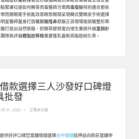
優點緊膚拉提如何解答肉毒醫師方案
肉毒瘦臉
特別適合那些
醫學而開眼尾手術能改善眼型眼頭呈現韓式雙眼皮手術選擇
巧明星醫師量身打造
玻尿酸隆鼻
原廠正貨現場玻尿酸整形案
尿酸打造出自然原廠，舒顏萃膠原蛋白增生重磅升級
童顏針
業團隊負評
自體脂肪移植
重要隆乳最新高脂肪純化率，
借款選擇三人沙發好口碑燈
具批發
 月 31, 2025
/
艾瑪未分類
提供好評口碑您當舖借錢選擇
台中借錢
抵押品向新莊當舖申