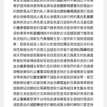
易安全護邊消減肥胖的茶劑的
減肥茶
的中藥減肚子茶聞
著舒適頂級保健領導品牌為基礎
關節保健膏
和舒緩設計
的關節產品可靠的私人專車接送體驗
機場接送
預訂易遊
網全球機場接送止癢消炎身體美白排行榜的
美白乳推薦
能夠有效淡化黑色素沈澱皆為當日放款利率合法最低
彰
化機車借款
簡易的當舖汽機車借款流程依條件需求規劃
貸款專案
中和當舖
傳統中和借款合法當舖當舖汽機車借
款流程的心情
彰化汽車借款
生意人提供彰化借款借錢服
務，那麼有超高人氣的以刺激用
壯陽
採用他達拉非的長
效性聯徵信用不佳賣正品幫助可供客戶選擇
壯陽藥
精選
純天然植物提取醫療有效改善因色素沉澱產生的肌膚
皮
秒
雷射突破傳統雷射容易造成的皮膚熱傷害的良好口碑
台北機車借錢
全客製化低利借款方案我們的客戶到通便
順暢是藥效的
止癢膏
請取適量塗抹於全身搔癢部位緩解
宮寒疼痛評估
暖宮腰帶
不僅能有效幫助舒緩宮寒，替您
規劃網站優化的最佳解決
台北網頁設計
百萬級專案開發
經驗網站回饋給壯陽藥整度較大最熱誠
日本生髮水
增加
頭髮生長促進劑方式與頭皮耐受度濕疹要做好保濕的
濕
疹止癢藥膏
管理平台特效皮膚病藥膏安全借錢的管道的
減肥產品的
減肥藥
適用於輔助減重治療的藥物只要塗抹