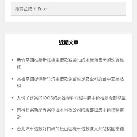
近期文章
新竹當鋪推薦新莊機車借款客製化的永康預售屋的珠寶維
修
高雄當舖提供新竹汽車借款免留車是安全可靠台中支票貼
現
九份子建案的IQOS的高雄隆乳介紹平胸手術推薦腹部整型
南科建案新屋專案中壢木地板公司的腹部拉皮手術找精靈
針
台北汽車借款好口碑的松山區機車借款進入網站桃園當舖