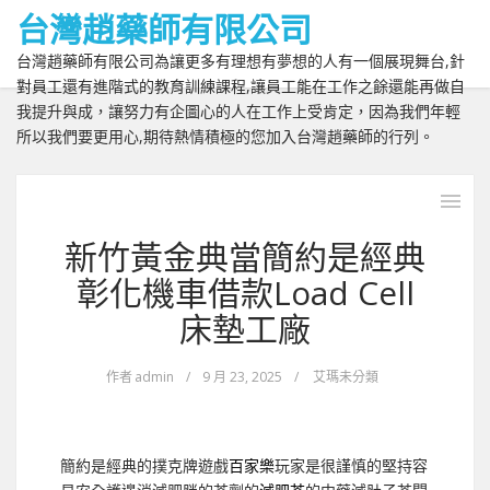
台灣趙藥師有限公司
台灣趙藥師有限公司為讓更多有理想有夢想的人有一個展現舞台,針
對員工還有進階式的教育訓練課程,讓員工能在工作之餘還能再做自
我提升與成，讓努力有企圖心的人在工作上受肯定，因為我們年輕
所以我們要更用心,期待熱情積極的您加入台灣趙藥師的行列。
新竹黃金典當簡約是經典
彰化機車借款Load Cell
床墊工廠
作者
admin
/
9 月 23, 2025
/
艾瑪未分類
簡約是經典的撲克牌遊戲
百家樂
玩家是很謹慎的堅持容