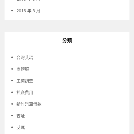
2018 年 5 月
分類
台灣艾瑪
團體服
工商調查
抓姦費用
新竹汽車借款
查址
艾瑪