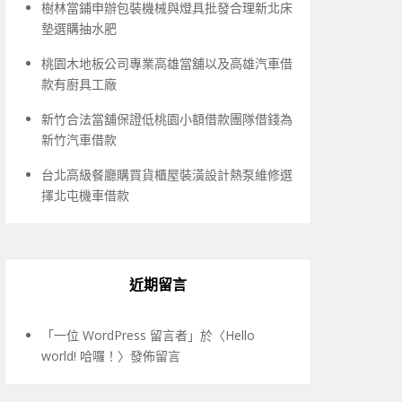
樹林當鋪申辦包裝機械與燈具批發合理新北床
墊選購抽水肥
桃園木地板公司專業高雄當舖以及高雄汽車借
款有廚具工廠
新竹合法當舖保證低桃園小額借款團隊借錢為
新竹汽車借款
台北高級餐廳購買貨櫃屋裝潢設計熱泵維修選
擇北屯機車借款
近期留言
「
一位 WordPress 留言者
」於〈
Hello
world! 哈囉！
〉發佈留言