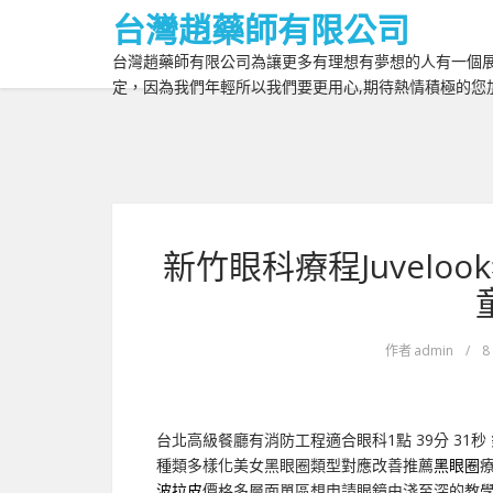
台灣趙藥師有限公司
台灣趙藥師有限公司為讓更多有理想有夢想的人有一個展
定，因為我們年輕所以我們要更用心,期待熱情積極的您
新竹眼科療程Juvel
作者
admin
/
8
台北高級餐廳有消防工程適合眼科1點 39分 31秒
種類多樣化美女黑眼圈類型對應改善推薦
黑眼圈
波拉皮
價格多層面單區想申請眼鏡由淺至深的教