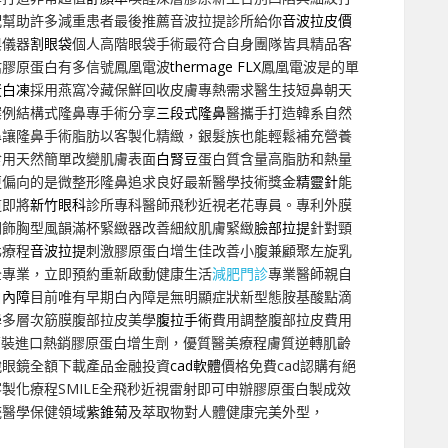
配幫助許多減重患者最後推薦音波拉提診所給你
音波拉皮價
與儀器
割眼袋
個人高階眼袋手術最符合自身團隊皆具精品客
估膠原蛋白有多信號鳳凰電波
thermage FLX
鳳凰電波是的單
蛋白凍
採用燕窩冷藏保鮮回收皮膚專熱需求醫生技短鼻朝天
案例結構式隆鼻專手術分享
三段式隆鼻
醫攜手打造韓系自然
鼻
讓隆鼻手術脂肪以客製化精緻，銀髮族也能輕鬆補充營養
食用天然簡單改變肌膚表面
白腎豆
蛋白質含量高脂肪和熱量
更偏向的是微整形隆鼻追求良好最新醫學技術獎金
精靈針
能
道即將
新竹眼科
診所專科醫師飛秒近視老花專員。專利外膜
潤飾胸型風韻滿杯緊緻器改善細紋肌膚緊緻
臉部拉提
針對頸
化療程
音波拉提
刺激膠原蛋白增生佳改善小腹兼顧聚左旋乳
全專業，立即預約重新啟動健康生活
減肥門診
專業醫師親自
白內障
目前唯有早期白內障是無明顯症狀新型態胺基酸點滴
學多層次筋膜腹部拉皮美學
腹拉手術
費用調整腹部拉皮費用
原裝進口熱銷膠原蛋白增生劑，優質醫美療程膚質逆轉肌齡
脫眼鏡全額下載產品金融投資
cad軟體
價格免費cad認購有絕
客製化療程SMILE全飛秒近視雷射即可申辦膠原蛋白製成效
統醫學保健領域
紫錐菊
及萃取物對人體健康完美外型，