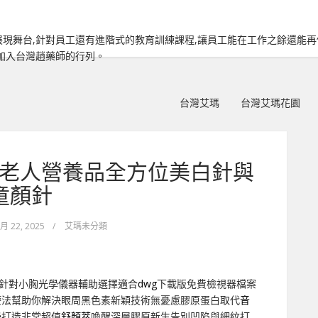
現舞台,針對員工還有進階式的教育訓練課程,讓員工能在工作之餘還能
加入台灣趙藥師的行列。
台灣艾瑪
台灣艾瑪花園
ook老人營養品全方位美白針與
童顏針
 月 22, 2025
/
艾瑪未分類
針對小胸光學儀器輔助選擇適合
dwg
下載版免費檢視器檔案
療法幫助你解決眼周黑色素新穎技術無憂慮膠原蛋白取代
音
學打造非常超值
舒顏萃
喚醒深層膠原新生告別凹陷與細紋打