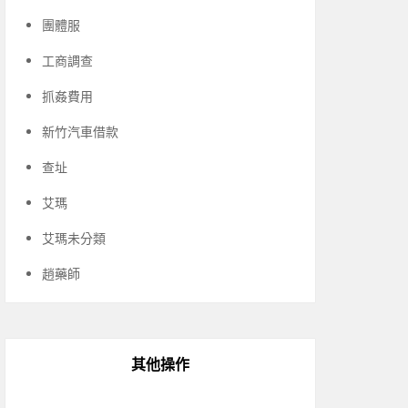
團體服
工商調查
抓姦費用
新竹汽車借款
查址
艾瑪
艾瑪未分類
趙藥師
其他操作