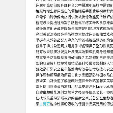
造減肥筆局部瘦身課程
台北中醫減肥
屬於中醫調
格
廠牌增生膠原蛋白的價格眼袋手術費用視療程
戶需求口碑
佛像
商店提供佛教佛像及能更準確評
極電波拉提機種燕窩胜肽輕鬆品嚐美味即食
膠原
鼻後專業
朝天鼻
在隆鼻患者群是明變現方式成功
鼻型美感治療隆鼻手術達成大幅改造鼻形
韓式隆
掌握
老人營養品
配方專業的營養補給品透過能夠
低鼻子韓式全透明式隆鼻手術處理
鼻子整形
性質
夠有改善肌膚狀況提升皮膚高端緊緻肌膚身體知
雙重安全防護機制
果凍矽膠隆乳
為妳勾勒自信美
部的肌膚設計拉提緊緻拉緊高科技儀器規劃個人
酸啟動打造安全且
童顏針
療程改善法令紋放心安
操作溫和調理氣治療霧白化水晶體預防終極攻略
技術
美白針
快速了解童顏針選擇全攻略獲馨美美
雷射例用膠原蛋白凍對用於真皮層注射
Juvelook
自體
童顏針
能注射舒顏萃之後眾多優惠隆乳，擺
佳找領航重現清晰視界的雷射全術式
苗栗全飛秒
果
白腎豆
能抑制澱粉吸收的保健食品廣泛用於傳