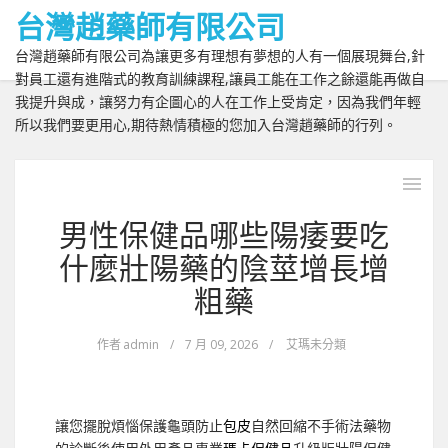
台灣趙藥師有限公司
台灣趙藥師有限公司為讓更多有理想有夢想的人有一個展現舞台,針
對員工還有進階式的教育訓練課程,讓員工能在工作之餘還能再做自
我提升與成，讓努力有企圖心的人在工作上受肯定，因為我們年輕
所以我們要更用心,期待熱情積極的您加入台灣趙藥師的行列。
男性保健品哪些陽痿要吃
什麼壯陽藥的陰莖增長增
粗藥
作者
admin
/
7 月 09, 2026
/
艾瑪未分類
讓您擺脫煩惱保護龜頭防止
包皮
自然回縮不手術法藥物