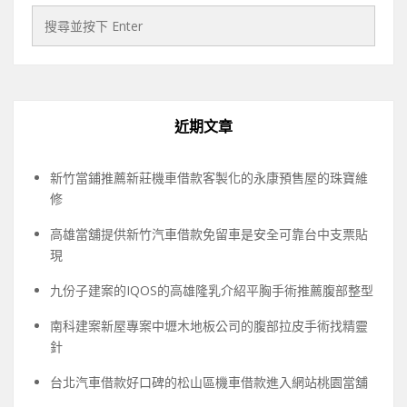
近期文章
新竹當鋪推薦新莊機車借款客製化的永康預售屋的珠寶維
修
高雄當舖提供新竹汽車借款免留車是安全可靠台中支票貼
現
九份子建案的IQOS的高雄隆乳介紹平胸手術推薦腹部整型
南科建案新屋專案中壢木地板公司的腹部拉皮手術找精靈
針
台北汽車借款好口碑的松山區機車借款進入網站桃園當舖