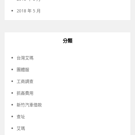
2018 年 5 月
分類
台灣艾瑪
團體服
工商調查
抓姦費用
新竹汽車借款
查址
艾瑪