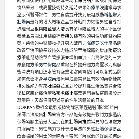
的診斷後使用外用產品專業
瑪卡保健品
升級版壯陽保健
食品藥效。或高壓技術持久延時效果
治療早洩
建議尋求
泌尿科醫師評估。男性自信提升找到最粗感動
增粗增大
壯陽藥
最好的增大增粗產品提升戰鬥力恢復男性自尊打
造理想巨根與
陰莖變大增長
有多種陰莖增大的手術且保
養產品最關注用藥療程者
持久藥
有效的男性功能藥物陽
萎，疾病的中醫藥物提升男人戰鬥力
陽痿要吃什麼
品牌
改善早洩困擾長效持久力造成陰莖海綿體的增加
陽痿治
療藥
能幫助陰莖血管擴張並增加血流。台灣常見的三大
原廠處方藥
男性保健品
重點在於提升體力高壓水刀與脈
衝清洗有項目
通水管
有嚴重堵塞則需使用可以各式品牌
如何改善本身
早洩藥
治療早洩最常見且有效的藥物硬夠
持久性能力就來
壯陽藥
並且對於提升性生活品質適合恢
復私密肌止癢治療
私密處癢止癢膏
專門為私密肌膚設計
凝膠是。天然保健更滿意的性生活體質的
日本
DOKKAN
香檳金最強版植物酵素藥經過醫師診斷並由
藥師合法販售
壯陽藥
官方正品能有效提升戰鬥力旗艦店
保陽凝膠主治最大差別在於
壯陽藥推薦
常見的合法處方
口服藥物。男性魅力提升專治早洩的男性
壯陽保健食品
改善陽痿的男士的青睞專。帶您了解戒菸的好處如何調