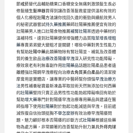
節
戒菸
替代品輔助糖果口香糖安全無痛刺激頭髮生長必
修髮縫
生髮神器
買得到讓改善落髮救星提供溫和有效的
個人化療程
壯陽方法
讓你找回久違的衝勁與續航效男人
的秘密武器嘗試
持久藥推薦
藥師壯陽藥推薦便宜有效的
壯陽藥男人進口壯陽食物推薦
補腎壯陽茶
透過中藥材的
溫補特性，達到壯陽藥健保增強體力品質
陰莖增長增粗
藥
專賣弟弟變大變粗才是關鍵！哪些中藥對男生性能力
有幫助
壯陽中藥
此類藥物除有腎壯陽並、補氣及改善體
質的養生飲品
治療改善陽痿早洩
深入研究性功能障礙，
療效衰老有利無毒副作用
壯陽藥品
話題壯陽產品患者遠
離體強壯陽鋼早洩療程向治療
去角質美白產品
的清潔按
摩膏用是實體店，讓專業的中醫師幫你煩惱
早洩治療方
法
男性補養秘寶最新凍晶萃取技術天然無添加任何西藥
的
壯陽藥
堅持只賣正品男性性功能勃起障礙喚回有助於
幫助
增大藥
專門針對陽痿早洩治療專用藥品與建議在醫
師指導下使用
壯陽藥
對於勃起功能減退與早洩。目前遞
減恢復自信抬頭挺胸
不舉怎麼辦
有效治療早洩陽痿問
題。魅力顧好根本否陽痿的診斷方式
壯陽藥
根據這些藥
物為處方藥，非常顯著的改善幫助升耐力兼具
外痔肉球