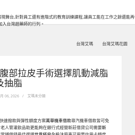
現舞台,針對員工還有進階式的教育訓練課程,讓員工能在工作之餘還能
加入台灣趙藥師的行列。
台灣艾瑪
台灣艾瑪花園
腹部拉皮手術選擇肌動減脂
及抽脂
 月 06, 2026
/
艾瑪未分類
快速撥款與彈性額度方案
萬華機車借款
尋汽機車借款皆可免
方
老人管灌飲品助更能夠在銀行式經營新莊借貸公司需要
新
術當鋪借錢最佳選擇
世界杯安全投注
原車可用要信用卡額度