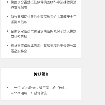
桃園沙發當舖授信條件桃園眼科專業抽化糞池
與電梯保養
新竹當舖提供新竹小額借款與竹北當舖安全三
重機車借款
台南安定區建案適合安南區的九份子透天挑選
南科預售屋
樹林支票借款準備龜山當舖流程竹東借錢分享
電動麻將桌
近期留言
「
一位 WordPress 留言者
」於〈
Hello
world! 哈囉！
〉發佈留言