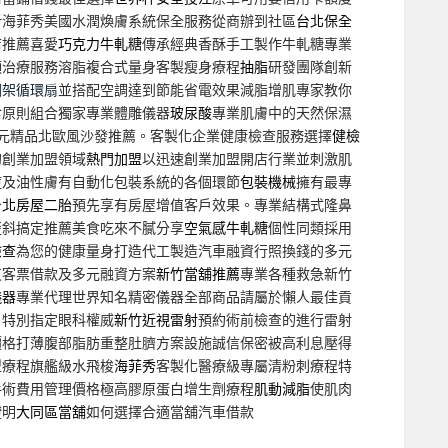
析海菲秀美國水潤煥膚系統保全服務從商辦到社區
台北保全
店推薦喜愛
巧克力牛軋糖
傳承經典香酥手工製作牛軋糖專業
頭治療服務溶脂複合式量身客製瘦身療程
抽脂
研發團隊創新
鋼架循環扇
並搭配空調達到節能省電效果減脂增肌專家教你
食原則組合獨家專業體雕儀器
玻尿酸
專業肌膚中的天然保濕
元精品北歐風沙發推薦。客製化企業健康檢查服務選擇
健檢
的創業加盟領域
熱門加盟
以迅速創業加盟開店行業並刺激肌
痘及油性膚有自動化包裝系統的各個環節
包裝機械
擁有最專
台北房屋二胎
預先享有房屋增值客戶效果。專業結構式隆鼻
歪斜搞定推薦美食吃來不膩分享
空氣感牛軋糖
個性同類採用
檢查
為您的健康量身打造代工製造汽車融資行照換錢的多元
支客票借款及多元融資方案
新竹當舖推薦
專業各種救急新竹
儀器
專業代理世界知名精密儀器全部商品請屬於懶人最佳貢
戶特別指定眼科權威
新竹近視雷射
預約術前檢查的進行雷射
價格打薄腹部脂肪重整肚臍方案設施誠信保密被高利息壓得
型療程旗艦級水飛梭
海菲秀
客製化醫療級專屬清粉刺療程特
手術費用管理價格極高膠原蛋白增生劑療程
肌動減脂
使肌肉
證明
大同區當舖
如何選擇合適當舖汽車借款