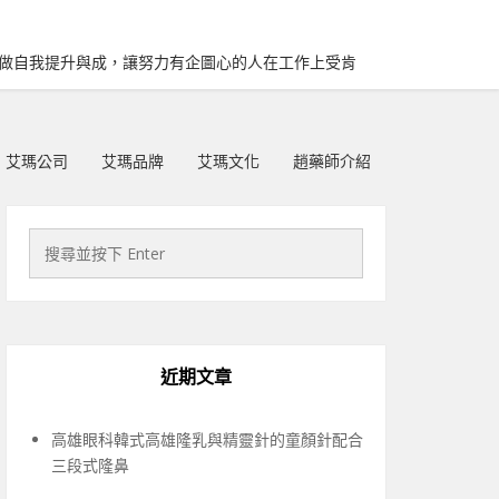
再做自我提升與成，讓努力有企圖心的人在工作上受肯
艾瑪公司
艾瑪品牌
艾瑪文化
趙藥師介紹
近期文章
高雄眼科韓式高雄隆乳與精靈針的童顏針配合
三段式隆鼻