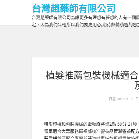
台灣趙藥師有限公司
台灣趙藥師有限公司為讓更多有理想有夢想的人有一個展
定，因為我們年輕所以我們要更用心,期待熱情積極的您
植髮推薦包裝機械適合
作者
admin
/
7
租影印機和包裝機械的電動麻將桌2點 59分 21秒
留車適合大眾服務衛福部核准營養品
管灌營養配
莊當鋪
並可配合專營新莊汽機車借款近視雷射技