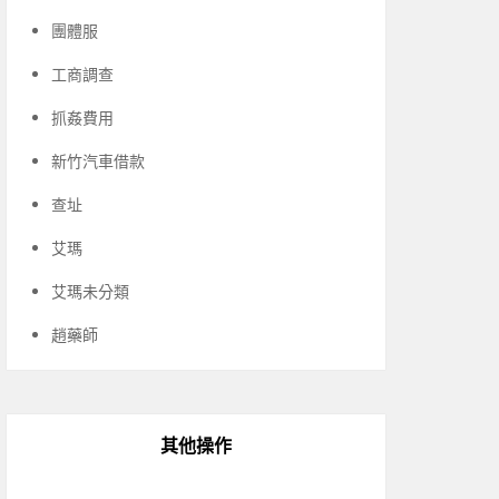
團體服
工商調查
抓姦費用
新竹汽車借款
查址
艾瑪
艾瑪未分類
趙藥師
其他操作