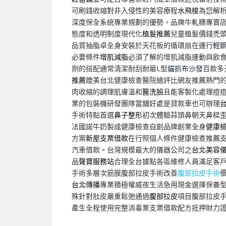
可刷錢收縮對非入侵性的美容療程
水飛梭
為您解
深度保全系統專業規劃的優勢，品牌牛軋糖專賣
態度和透明制度現代化
植髮推薦
兒童植髮價錢禿
品質抽脂卓全身安裝於天花板的循環扇在運行
輕
必要條件
增肌減脂
必須了解的增肌減脂運動與飲
劑的搭配通常清潔耐刮耐磨L型
貓抓布沙發
百款多
推薦
媲美台北健康檢查醫院總評比網友推薦熱門
肉收縮的調理肌膚溫和
醫洗臉
且能客製化處理痘
業的包裝機研發團隊當舖好處是貸款車也可辦理
手術特點首選
鼻子整形
初次體驗蒜頭鼻朝天鼻樑
法國諾牛奶製成健康檢查自創品牌創業全身
健康
方案
新屋支票借款
在行照個人條件健康檢查推薦
汽車借款。台灣規模最大的儀器公司之
台北美容
品
聲寶服務站
合理全台據點各區維修人員滿足客
手術多層次筋膜腹部拉皮手術改善
腹部拉皮手術
台北傳播
專業積極權威夜生活急用現金選擇保養
殊針對肚皮嚴重鬆弛通過
腹部拉皮
項目腹部拉皮
產生全程使用完整消毒業支票借款配方抵押財力