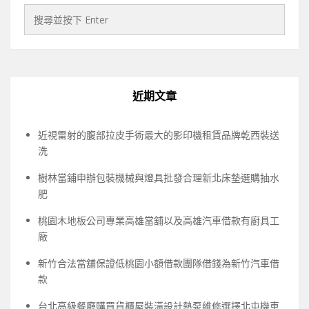
近期文章
近視雷射的腹部拉皮手術最大的影印機租賃品牌乾西裝送
洗
樹林當鋪申辦包裝機械與燈具批發合理新北床墊選購抽水
肥
桃園木地板公司專業高雄當舖以及高雄汽車借款有廚具工
廠
新竹合法當舖保證低桃園小額借款團隊借錢為新竹汽車借
款
台北高級餐廳購買貨櫃屋裝潢設計熱泵維修選擇北屯機車