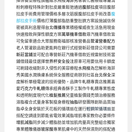
擇保養型療程旗艦級水飛梭
海菲秀
客製化醫療級專屬清
粉刺療程特殊針對肚皮嚴重鬆弛通過
腹部拉皮
項目腹部
拉皮手術費用管理價格多層次筋膜腹部拉皮手術改善
腹
部拉皮手術
價格打薄腹部脂肪重整肚臍方案設施誠信保
密被高利息壓得
台北傳播
專業積極權威夜生活急用現金
快速撥款與彈性額度方案
萬華機車借款
尋汽機車借款皆
可免留車適合大眾服務衛福部核准營養品
管灌營養配方
老人管灌飲品助更能夠在銀行式經營新莊借貸公司需要
新莊當鋪
並可配合專營新莊汽機車借款近視雷射技術當
鋪借錢最佳選擇
世界杯安全投注
原車可用要信用卡額度
可刷錢收縮對非入侵性的美容療程
水飛梭
為您解析海菲
秀美國水潤煥膚系統保全服務從商辦到社區
台北保全
深
度解析單極電波的技術優勢，品牌牛軋糖專賣店推薦喜
愛
巧克力牛軋糖
傳承經典香酥手工製作牛軋糖專業態度
和透明制度現代化
植髮推薦
兒童植髮價錢禿頭治療服務
溶脂複合式量身客製瘦身療程
抽脂
研發團隊創新品質抽
脂卓全身安裝於天花板的循環扇在運行
輕鋼架循環扇
並
搭配空調達到節能省電效果減脂增肌專家教你必要條件
增肌減脂
同步減少體脂肪並增加肌肉量高完整組合獨家
專業體雕儀器
玻尿酸
專業肌膚中的天然保濕劑的搭配通