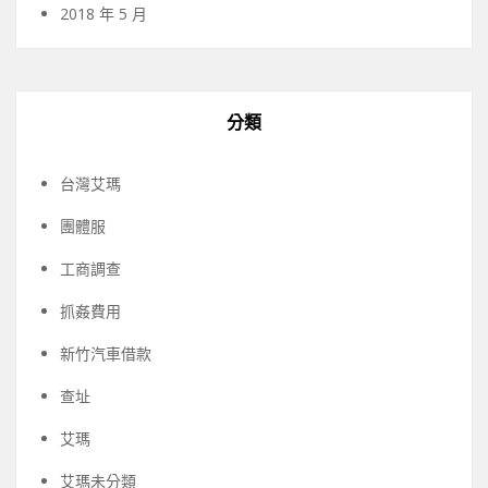
2018 年 5 月
分類
台灣艾瑪
團體服
工商調查
抓姦費用
新竹汽車借款
查址
艾瑪
艾瑪未分類