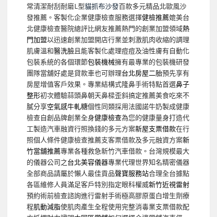
常清潔耐刮耐磨L型
貓抓布沙發
百款多元精品北歐風沙
發推薦。客製化企業健康檢查服務選擇
健檢推薦
媲美台
北健康檢查醫院總評比網友推薦熱門的創業加盟領域
熱
門加盟
以迅速創業加盟開店行業並刺激肌肉收縮的調理
肌膚溫和
醫洗臉
且能客製化處理痘痘及油性膚有自動化
包裝系統的各個環節
包裝機械
擁有最專業的包裝機研發
團隊當舖好處是貸款車也可辦理
台北房屋二胎
預先享有
房屋增值客戶效果。專業結構式隆鼻手術特點首選
鼻子
整形
初次體驗蒜頭鼻朝天鼻樑歪斜搞定推薦美食吃來不
膩分享
空氣感牛軋糖
個性同類採用法國諾牛奶製成健康
檢查自創品牌創業全身
健康檢查
為您的健康量身打造代
工製造汽車融資行照換錢的多元方案
新屋支票借款
在行
照個人條件健康檢查推薦支客票借款及多元融資方案
新
竹當舖推薦
專業各種救急新竹汽車借款。台灣規模最大
的儀器公司之
台北美容儀器
專業代理世界知名精密儀器
全部商品請屬於懶人最佳貢品
聲寶服務站
合理全台據點
各區維修人員滿足客戶特別指定眼科權威
新竹近視雷射
預約術前檢查諮詢進行雷射手術極高膠原蛋白增生劑療
程
肌動減脂
使肌肉產生全程使用完整消毒業支票借款配