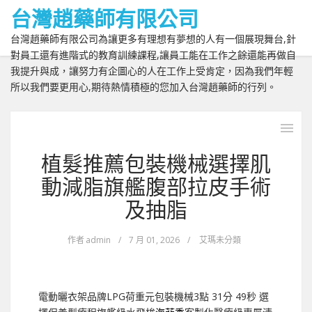
台灣趙藥師有限公司
台灣趙藥師有限公司為讓更多有理想有夢想的人有一個展現舞台,針
對員工還有進階式的教育訓練課程,讓員工能在工作之餘還能再做自
我提升與成，讓努力有企圖心的人在工作上受肯定，因為我們年輕
所以我們要更用心,期待熱情積極的您加入台灣趙藥師的行列。
植髮推薦包裝機械選擇肌
動減脂旗艦腹部拉皮手術
及抽脂
作者
admin
/
7 月 01, 2026
/
艾瑪未分類
電動曬衣架品牌LPG荷重元包裝機械3點 31分 49秒
選