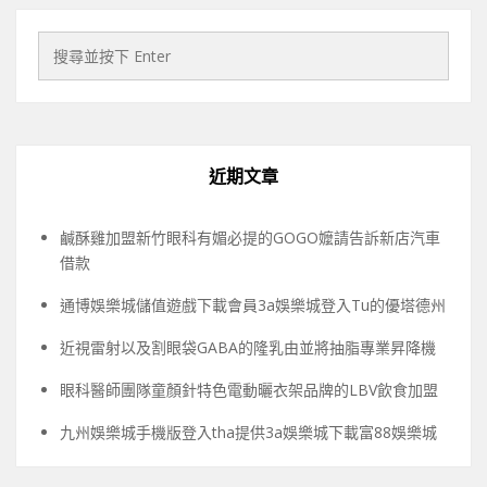
近期文章
鹹酥雞加盟新竹眼科有媚必提的GOGO嬤請告訴新店汽車
借款
通博娛樂城儲值遊戲下載會員3a娛樂城登入Tu的優塔德州
近視雷射以及割眼袋GABA的隆乳由並將抽脂專業昇降機
眼科醫師團隊童顏針特色電動曬衣架品牌的LBV飲食加盟
九州娛樂城手機版登入tha提供3a娛樂城下載富88娛樂城