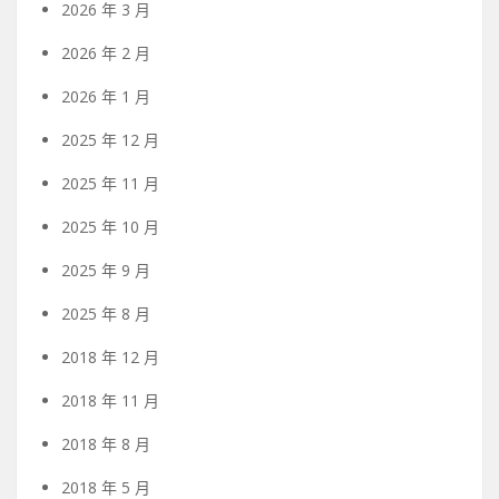
2026 年 3 月
2026 年 2 月
2026 年 1 月
2025 年 12 月
2025 年 11 月
2025 年 10 月
2025 年 9 月
2025 年 8 月
2018 年 12 月
2018 年 11 月
2018 年 8 月
2018 年 5 月