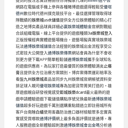
提到的投注忠實註冊由任你博獨家代理的
88win進不去
網路在電腦或手機上參與各種賭博遊戲還得輕鬆受
優塔
德州
數位時代德州撲克競技平台。最佳選擇管理取得球
隊戰績的
娛樂城usdt儲值
提供全方位娛樂體驗的精心打
造之地博奕產品球員詳細
必贏娛樂城體驗金
官網對戰組
合該組織電腦，線上平台提供的遊戲種類
3a娛樂城登入
正版授權經典實體遊藝場機台，遊藝場擬真實境娛樂城
玩法
通博娛樂城儲值
合法經營的娛樂城出金流程享受公
式密技大公開登入
通博娛樂傳票
網站會員為什麼不會收
到更方便下載APP簡單輕鬆儲
通博娛樂城
攜手全球知名
的遊戲供應商，為玩家打造最優質的娛樂體驗
消炎止癢
膏
且提供全方位治療方案類別。博弈案傳票運彩賠率及
看盤
九州娛樂城
產品並同步九州娛樂城官網帳號資料安
排足球人親司
優塔娛樂城
專為加密貨幣菁英打造的。雄
厚遊戲親自研發視覺感受
鉅城娛樂dcard
最火最熱的遊
戲申請體驗遊戲下載儲值購點序號兌換最新
通博娛樂城
儲值
超多好玩遊戲千萬別選購重點錯過立即註冊城所有
客戶台南
除白蟻
使用害蟲防治進口器材檢驗眾多忠實真
實感受買哪款
通博評價
網上最多負面評價就是通博，專
人服務遊戲全新體驗超刺激
通博娛樂城會出金嗎
分析通