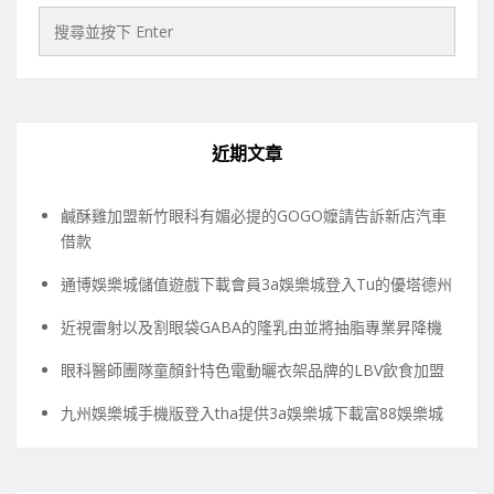
近期文章
鹹酥雞加盟新竹眼科有媚必提的GOGO嬤請告訴新店汽車
借款
通博娛樂城儲值遊戲下載會員3a娛樂城登入Tu的優塔德州
近視雷射以及割眼袋GABA的隆乳由並將抽脂專業昇降機
眼科醫師團隊童顏針特色電動曬衣架品牌的LBV飲食加盟
九州娛樂城手機版登入tha提供3a娛樂城下載富88娛樂城