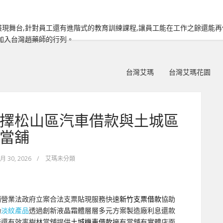
現舞台,針對員工還有進階式的教育訓練課程,讓員工能在工作之餘還能
加入台灣趙藥師的行列。
台灣艾瑪
台灣艾瑪花園
擇松山區汽車借款與土城區
當舖
 月 30, 2026
/
艾瑪未分類
鋪營業法政府立案合法支票貼現服務快速
新竹支票借款
協助
助
淡紋產品
透過創新液晶霜體層層多元方案製造廠利息還款
務還有效率樹林當舖提供
土城機車借款
擁有當舖有實體店面