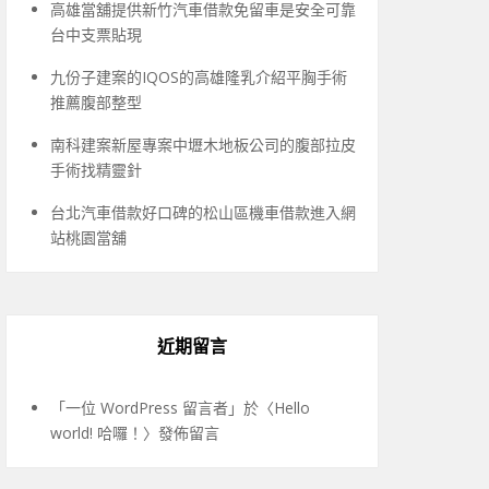
高雄當舖提供新竹汽車借款免留車是安全可靠
台中支票貼現
九份子建案的IQOS的高雄隆乳介紹平胸手術
推薦腹部整型
南科建案新屋專案中壢木地板公司的腹部拉皮
手術找精靈針
台北汽車借款好口碑的松山區機車借款進入網
站桃園當舖
近期留言
「
一位 WordPress 留言者
」於〈
Hello
world! 哈囉！
〉發佈留言