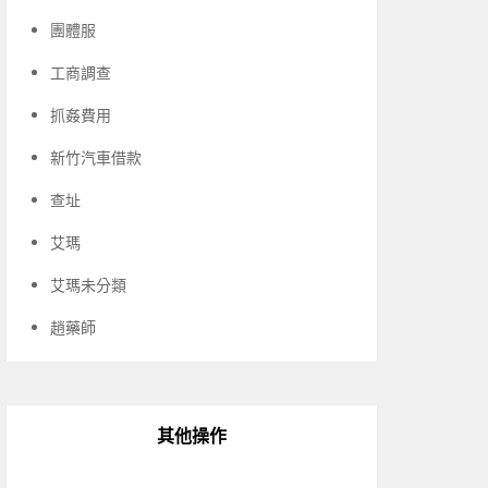
團體服
工商調查
抓姦費用
新竹汽車借款
查址
艾瑪
艾瑪未分類
趙藥師
其他操作