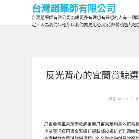
台灣趙藥師有限公司
台灣趙藥師有限公司為讓更多有理想有夢想的人有一個展
定，因為我們年輕所以我們要更用心,期待熱情積極的您
反光背心的宜蘭賞鯨選
作者
admin
/
6
屏東免留車當舖借款超推薦
屏東當舖
利息依照當
企業靈活運用資金緊緻拉提臉部皮膚抗老乳霜輔
方案
樹林機車借款
提供穩定的金融諮詢與貸款服