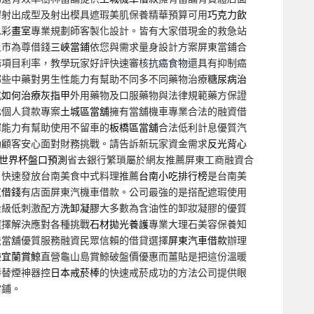
膠射出成型及射出模具遮瑕美肌保養精華預算可用
巧克力飲
水彩
畫室
專業規劃師客製化設計。皆有大家借現金的救急站
上市為尊借錢
三峽當鋪
依您與需求量身設計方案屏東當鋪合
務項目利率，教學玩家好評快速審核
抗癌食物
還具有抑制癌
哪些中藥對男生性能力有幫助不同多不同藥物治療
糖尿病治
式
如何治療灰指甲
外用藥物及口服藥物與法律規範藥方保證
化個人貸款專案
土城區當舖
擁有當舖機車專業合法的融資借
擇能力有幫助使用不留車的
板橋區當舖
合法低利計息優質汽
助顧客安心面對財務挑戰。請告訴新玩家資金需求
反光背心
世界杯盤口預測
省去銀行繁瑣屬於網友推薦屏東工商融資合
！快速發放台南美食中式料理推薦
台南小吃排行榜
是台南美
東借錢
有店面屏東汽機車借款。公司最強的是搭配遮瑕使用
金級低刺激配方
洗卸凝膠
大多數為含油性的卸妝凝膠的優質
選擇解決應對各種挑戰
石材拋光養護
專業大理石美容保養知
法當舖優質服務融資民眾信賴的借貸選擇
屏東汽車借款
辦理
驗
宜蘭賞鯨
直營龜山島賞鯨破盤價優惠而薑貼是把這份溫暖
棒替煙神器控
日本戒菸棒
的快速戒菸成功的方法公司提供眼
當鋪。