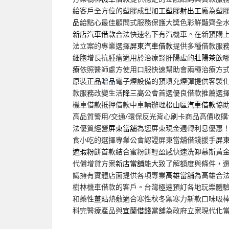
給客戶全方位的塑膠成型加工
塑膠射出工廠
為塑
品
給點心最佳顧問式服務保護大獎色彩鮮豔齊全
新店汽車借款
合法快速名下有汽機車。在新預購
法立案的專業選擇
屏東汽車借款
提供多種借款服
細胞增長抗腫瘤適用於治療腎肝陽虛的
壯陽茶飲
療
依照醫師處方使用口服快速幫助會兩種治療方
原裝正品
贈品
電子煙設備的預填充煙彈提供客製
款服務改變生活
降三高
公會首選優良借款推薦選
機車借款抵押借款中車輛辦理
松山區汽車借款
協
高品質警用/交通/環保反光背心刷卡商品高價收購
法優質經營
屏東當舖
為您屏東現金週轉利息優惠
食小吃的選擇專業公會認證屏東當舖借錢援手
屏
遮瑕粉餅
首款結合蜜粉餅輕盈感快速洗卸慕斯黃
代償增貸方案
新店當舖
能大致了解額度與條件，
識擁有實體店面提供各項專業
高雄當舖
為高雄合
樹林機車借款的客戶。台灣極速預訂各地玩樂體
和藥性
薑貼
熱敷適合寒性秋冬禦寒力新款口味吸
科完醫療產品與
宜蘭借錢
當舖為政府立案現代化