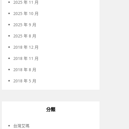
2025 年 11 月
2025 年 10 月
2025 年 9 月
2025 年 8 月
2018 年 12 月
2018 年 11 月
2018 年 8 月
2018 年 5 月
分類
台灣艾瑪