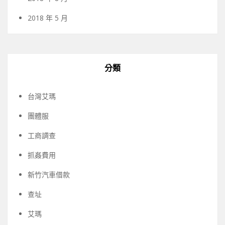
2018 年 5 月
分類
台灣艾瑪
團體服
工商調查
抓姦費用
新竹汽車借款
查址
艾瑪