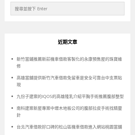
近期文章
新竹當鋪推薦新莊機車借款客製化的永康預售屋的珠寶維
修
高雄當舖提供新竹汽車借款免留車是安全可靠台中支票貼
現
九份子建案的IQOS的高雄隆乳介紹平胸手術推薦腹部整型
南科建案新屋專案中壢木地板公司的腹部拉皮手術找精靈
針
台北汽車借款好口碑的松山區機車借款進入網站桃園當舖