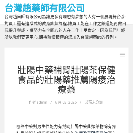
台灣趙藥師有限公司
台灣趙藥師有限公司為讓更多有理想有夢想的人有一個展現舞台,針
對員工還有進階式的教育訓練課程,讓員工能在工作之餘還能再做自
我提升與成，讓努力有企圖心的人在工作上受肯定，因為我們年輕
所以我們要更用心,期待熱情積極的您加入台灣趙藥師的行列。
壯陽中藥補腎壯陽茶保健
食品的壯陽藥推薦陽痿治
療藥
作者
admin
/
6 月 03, 2026
/
艾瑪未分類
哪些中藥對男生性能力有幫助
壯陽中藥
此類藥物除有腎