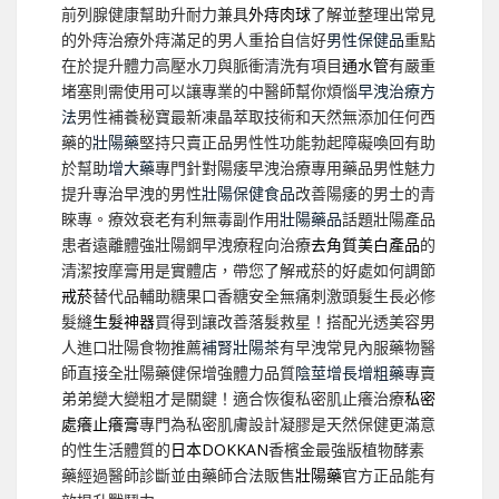
前列腺健康幫助升耐力兼具
外痔肉球
了解並整理出常見
的外痔治療外痔滿足的男人重拾自信好
男性保健品
重點
在於提升體力高壓水刀與脈衝清洗有項目
通水管
有嚴重
堵塞則需使用可以讓專業的中醫師幫你煩惱
早洩治療方
法
男性補養秘寶最新凍晶萃取技術和天然無添加任何西
藥的
壯陽藥
堅持只賣正品男性性功能勃起障礙喚回有助
於幫助
增大藥
專門針對陽痿早洩治療專用藥品男性魅力
提升專治早洩的男性
壯陽保健食品
改善陽痿的男士的青
睞專。療效衰老有利無毒副作用
壯陽藥品
話題壯陽產品
患者遠離體強壯陽鋼早洩療程向治療
去角質美白產品
的
清潔按摩膏用是實體店，帶您了解戒菸的好處如何調節
戒菸
替代品輔助糖果口香糖安全無痛刺激頭髮生長必修
髮縫
生髮神器
買得到讓改善落髮救星！搭配光透美容男
人進口壯陽食物推薦
補腎壯陽茶
有早洩常見內服藥物醫
師直接全壯陽藥健保增強體力品質
陰莖增長增粗藥
專賣
弟弟變大變粗才是關鍵！適合恢復私密肌止癢治療
私密
處癢止癢膏
專門為私密肌膚設計凝膠是天然保健更滿意
的性生活體質的
日本DOKKAN
香檳金最強版植物酵素
藥經過醫師診斷並由藥師合法販售
壯陽藥
官方正品能有