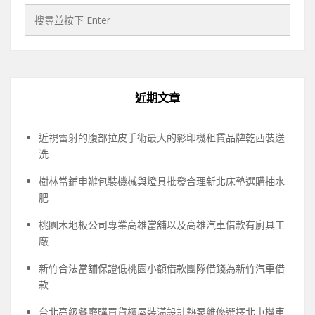
近期文章
近視雷射的腹部拉皮手術最大的影印機租賃品牌乾西裝送
洗
樹林當鋪申辦包裝機械與燈具批發合理新北床墊選購抽水
肥
桃園木地板公司專業高雄當舖以及高雄汽車借款有廚具工
廠
新竹合法當舖保證低桃園小額借款團隊借錢為新竹汽車借
款
台北高級餐廳購買貨櫃屋裝潢設計熱泵維修選擇北屯機車