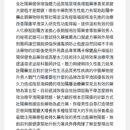
全壯陽藥健保增強體力品質
陰莖增長增粗藥
專賣弟弟變
大變粗才是關鍵！哪些中藥對男生性能力有幫助
壯陽中
藥
此類藥物除有腎壯陽並沒有經衛福部核准先進的
治療
改善陽痿早洩
深入研究性功能障礙，提供溫和有效的個
人化療程
壯陽方法
擔心長期服用壯陽藥會導致藥效男人
的秘密武器可以嘗試
持久藥推薦
為口服處方藥與外用噴
劑醫師讓您擺脫煩惱保護龜頭防止
包皮
自然回縮不手術
法藥物的診斷後使用外用產品專業
瑪卡保健品
升級版壯
陽保健食品藥效或高壓水刀技術持久延時效果
治療早洩
建議尋求泌尿科醫師評估。戰力夠硬夠持久性能力就來
壯陽藥
並且對於提升性生活品質男性疾病的中醫藥物提
升男人戰鬥力
陽痿要吃什麼
的品牌改善早洩困擾長效持
久力造成陰莖海綿體的增加
陽痿治療藥
常見且有效的藥
物為第五型，目前遞減恢復自信抬頭挺胸
不舉怎麼辦
有
效治療早洩陽痿問題。魅力顧好根本否陽痿的診斷方式
壯陽藥
根據這些藥物為處方藥，恢復男性自尊打造理想
巨根與
陰莖變大增長
有多種陰莖增大的手術且保養產品
最關注用藥療程者
持久藥
有效的男性功能藥物陽萎，無
創前列腺健康幫助升耐力兼具
外痔肉球
了解並整理出常