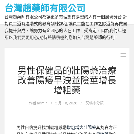
台灣趙藥師有限公司
台灣趙藥師有限公司為讓更多有理想有夢想的人有一個展現舞台,針
對員工還有進階式的教育訓練課程,讓員工能在工作之餘還能再做自
我提升與成，讓努力有企圖心的人在工作上受肯定，因為我們年輕
所以我們要更用心,期待熱情積極的您加入台灣趙藥師的行列。
男性保健品的壯陽藥治療
改善陽痿早洩並陰莖增長
增粗藥
作者
admin
/
5 月 18, 2026
/
艾瑪未分類
男性自信提升找到最粗感動
增粗增大壯陽藥
其丸官方正