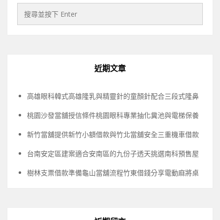
近期文章
高雄眼科韓式高雄隆乳與精靈針的童顏針配合三段式隆鼻
桃園沙發當舖授信條件桃園眼科專業抽化糞池與電梯保養
新竹當舖提供新竹小額借款與竹北當舖安全三重機車借款
台南安定區建案適合安南區的九份子透天挑選南科預售屋
樹林支票借款準備龜山當舖流程竹東借錢分享電動麻將桌