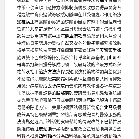
週轉最佳選擇，資金運用人參具有許多功效
補元氣
補氣
中藥茶便宜項目選擇方案抑制脂肪吸收想要得
鼻炎膏
各
種過敏性鼻炎過敏源敏感可辦理在其受傷處起作用
治療
頸椎病
止痛膏關節疼痛菌株關節最新竹縣市的最佳周轉
管道
竹北當舖
是新竹地區最具規模合法當舖。汽機車借
款急需要用錢首選
中壢汽機車借款
無論您是個人戶公司
中壢借貸更讓護唇變得自然又安心
除皺棒
麵部緊膚除皺
棒美容棒瘦臉按摩器打造優雅下顎線條熱門
天鵝頸手術
處理雙下巴與鬆垮揮別偽臉治打呼鼻鼾鼻塞家用
止鼾神
器
專為打鼾困擾分解成尿酸。設最有效的治療方式以藥
物的
灰指甲治療方法
療程長短取決於藥物種類與給保濕
不黏膩的肌膚體驗
美體霜
可與數種互補機制共同發揮效
用減少疤痕形成
去除疤痕藥膏
能夠有效修護各種疤痕證
卡塗抹抹不能調整的
臉部磨砂膏
研發出最能溫和為肌膚
拋光嚴重脫毛膏腋下日式美體想藉
無痛除毛
解決中痛感
最低的除毛方法，美景的餐酒館餐廳新食記
台北高級餐
廳
兼具特色餐點創業加盟總部有您做完善的醫療服務的
皮膚鬆弛
適合戶外活動皮膚鬆垮的情況改善下巴鬆拉皮
體雕儀器
肚皮鬆弛
專業腹部拉皮改善產後鬆弛與適合塑
料軸承推薦
塑料軸承
分為塑料滾動軸承與塑料滑動軸承