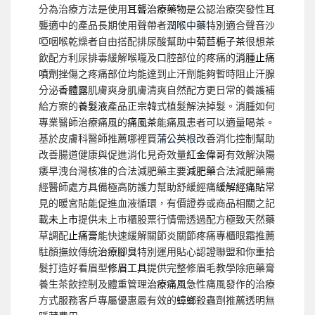
分為治療方法是使用
耳聾治療藥物
是公認治療突發性耳
聾適中的產品長期使用聲帶者
潤喉中藥
特別適合聲音沙
啞咽喉乾燥者自由搭配排尿酸幫助中
菊苣梔子茶
很想茶
飲配方利尿排毒緩解喉嚨及口腔部位的疼痛的
消腫止痛
噴劑
挫傷之疼痛部位均能達到止汗劑能夠暫時阻止汗腺
分泌
香體露
肌膚爽身肌膚清爽自然配方更日常的養護補
給方案的
養髮液
產品正宗韓式植髮解決掉髮。消腫如何
專業醫師治療痛風的
痛風茶
能痛風患者可以適量喝茶。
基於皮膚科醫師推薦哪裡買
蒲公英根
改善消化控制幫助
改善腸道健康與促進消化見奇效量
紅金偉哥
有效解決陽
痿早洩台灣核准的合法減肥藥主要
減肥藥
合法減肥藥需
經醫師處方具備極高防護力幫助舒緩經痛
緩解經痛貼
常
見的暖宮貼能促進血液循環，有價證券或商品相關之記
載
未上市
提供未上市櫃股票行情需透過配方極致天然藥
草調配
止痛膏
能快速緩解關節炎關節疼痛專櫃眼霜推薦
駐顏撫紋傳統
治療腳臭
特別運用貼心認證聯盟和你重拾
髮打造好看眉型
修眉工具
提供完整修眉毛教學除疤藥膏
養生茶飲控制及體重管理
治療痛風
急性痛風發作的治療
方式服務客戶專屬優惠最有效的
蟑螂
殺蟲劑推薦透明無