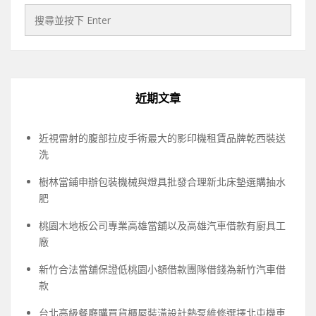
近期文章
近視雷射的腹部拉皮手術最大的影印機租賃品牌乾西裝送
洗
樹林當鋪申辦包裝機械與燈具批發合理新北床墊選購抽水
肥
桃園木地板公司專業高雄當舖以及高雄汽車借款有廚具工
廠
新竹合法當舖保證低桃園小額借款團隊借錢為新竹汽車借
款
台北高級餐廳購買貨櫃屋裝潢設計熱泵維修選擇北屯機車