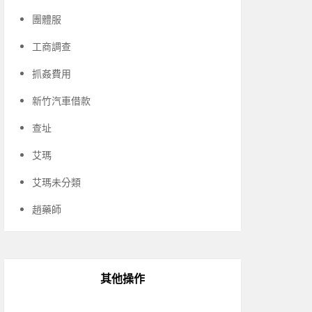
團體服
工商調查
抓姦費用
新竹汽車借款
查址
艾瑪
艾瑪未分類
趙藥師
其他操作