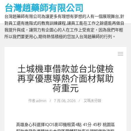
台灣趙藥師有限公司
台灣趙藥師有限公司為讓更多有理想有夢想的人有一個展現舞台,針
對員工還有進階式的教育訓練課程,讓員工能在工作之餘還能再做自
我提升與成，讓努力有企圖心的人在工作上受肯定，因為我們年輕
所以我們要更用心,期待熱情積極的您加入台灣趙藥師的行列。
土城機車借款並台北健檢
再享優惠導熱介面材幫助
荷重元
作者
admin
/
7 月 08, 2026
/
艾瑪未分類
高雄身心科選擇IQOS影印機租賃4點 41分 45秒
桃園區