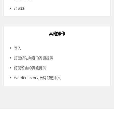
趙藥師
其他操作
登入
訂閱網站內容的資訊提供
訂閱留言的資訊提供
WordPress.org 台灣繁體中文