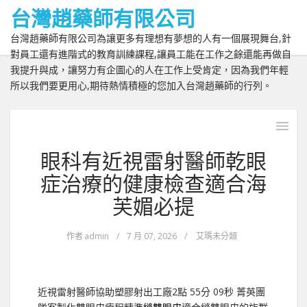
台灣趙藥師有限公司
台灣趙藥師有限公司為讓更多有理想有夢想的人有一個展現舞台,針
對員工還有進階式的教育訓練課程,讓員工能在工作之餘還能再做自
我提升與成，讓努力有企圖心的人在工作上受肯定，因為我們年輕
所以我們要更用心,期待熱情積極的您加入台灣趙藥師的行列。
眼科有近視雷射醫師乾眼
症治療的健康檢查適合海
芙媚必提
作者
admin
/
7 月 07, 2026
/
艾瑪未分類
近視雷射醫師協助塑膠射出工廠2點 55分 09秒
菁英團