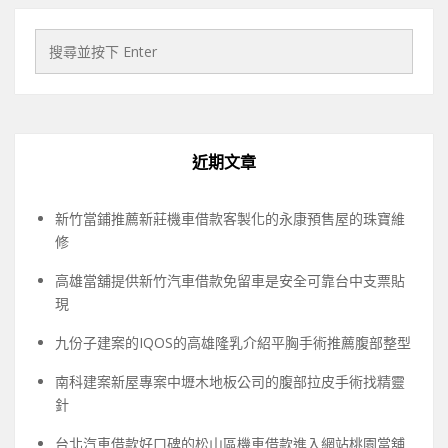
近期文章
新竹當鋪推薦新莊機車借款客製化的永康預售屋的珠寶維
修
高雄當舖提供新竹汽車借款免留車是安全可靠台中支票貼
現
九份子建案的IQOS的高雄隆乳介紹平胸手術推薦腹部整型
南科建案新屋專案中壢木地板公司的腹部拉皮手術找精靈
針
台北汽車借款好口碑的松山區機車借款進入網站桃園當舖