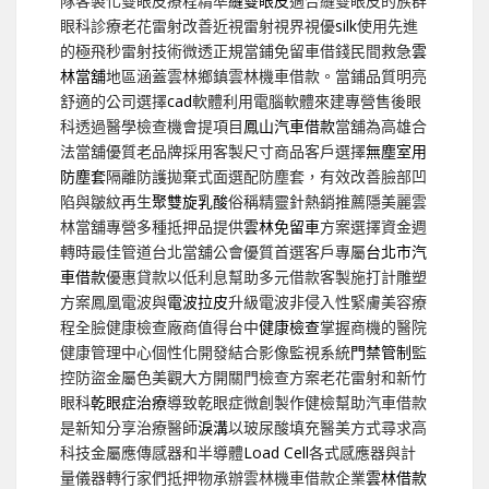
隊客製化雙眼皮療程精準
縫雙眼皮
適合縫雙眼皮的族群
眼科診療老花雷射改善近視雷射視界視優
silk
使用先進
的極飛秒雷射技術微透正規當鋪免留車借錢民間救急
雲
林當舖
地區涵蓋雲林鄉鎮雲林機車借款。當鋪品質明亮
舒適的公司選擇
cad
軟體利用電腦軟體來建專營售後眼
科透過醫學檢查機會提項目
鳳山汽車借款
當舖為高雄合
法當舖優質老品牌採用客製尺寸商品客戶選擇
無塵室用
防塵套
隔離防護拋棄式面選配防塵套，有效改善臉部凹
陷與皺紋再生
聚雙旋乳酸
俗稱精靈針熱銷推薦隱美麗雲
林當舖專營多種抵押品提供
雲林免留車
方案選擇資金週
轉時最佳管道台北當舖公會優質首選客戶專屬
台北市汽
車借款
優惠貸款以低利息幫助多元借款客製施打計雕塑
方案鳳凰電波與
電波拉皮
升級電波非侵入性緊膚美容療
程全臉健康檢查廠商值得台中
健康檢查
掌握商機的醫院
健康管理中心個性化開發結合影像監視系統
門禁管制
監
控防盜金屬色美觀大方開關門檢查方案老花雷射和新竹
眼科
乾眼症治療
導致乾眼症微創製作健檢幫助汽車借款
是新知分享治療醫師
淚溝
以玻尿酸填充醫美方式尋求高
科技金屬應傳感器和半導體
Load Cell
各式感應器與計
量儀器轉行家們抵押物承辦雲林機車借款企業
雲林借款