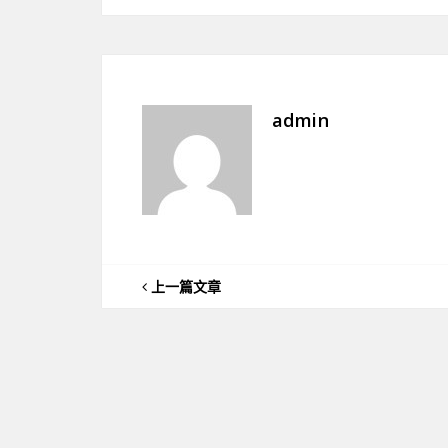
admin
上一篇文章