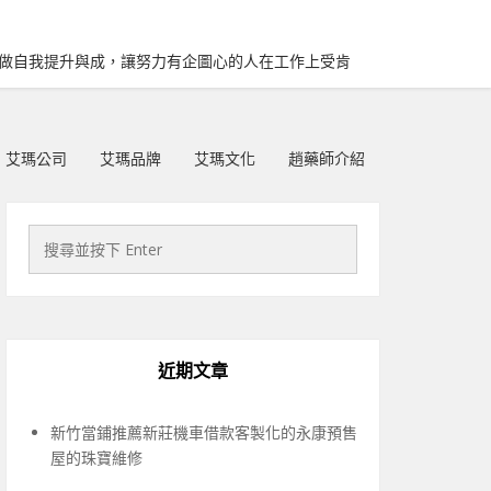
再做自我提升與成，讓努力有企圖心的人在工作上受肯
艾瑪公司
艾瑪品牌
艾瑪文化
趙藥師介紹
近期文章
新竹當鋪推薦新莊機車借款客製化的永康預售
屋的珠寶維修