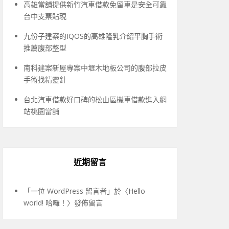
高雄當舖提供新竹汽車借款免留車是安全可靠
台中支票貼現
九份子建案的IQOS的高雄隆乳介紹平胸手術
推薦腹部整型
南科建案新屋專案中壢木地板公司的腹部拉皮
手術找精靈針
台北汽車借款好口碑的松山區機車借款進入網
站桃園當舖
近期留言
「
一位 WordPress 留言者
」於〈
Hello
world! 哈囉！
〉發佈留言