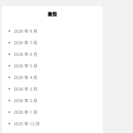
彙整
2026 年 8 月
2026 年 7 月
2026 年 6 月
2026 年 5 月
2026 年 4 月
2026 年 3 月
2026 年 2 月
2026 年 1 月
2025 年 12 月