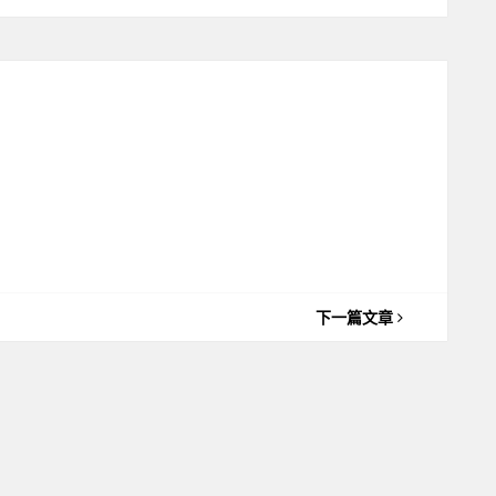
下一篇文章