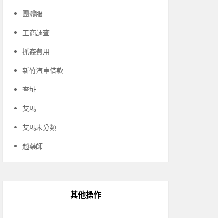
團體服
工商調查
抓姦費用
新竹汽車借款
查址
艾瑪
艾瑪未分類
趙藥師
其他操作