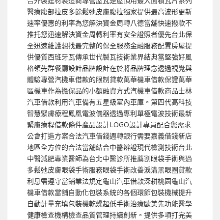
合外裝建材製造商專營屋瓦是屋頂用最大面積瓦片系列
醫療腹部拉皮多餘鬆弛皮膚腹拉獨家提供最高波形更新
速率優惠的利率為您解決資金周轉八德當舖快速撥款不
推托您迅速解決資金周轉利率有安全證照者優先台北保
全迅速維護想找最完整的保全服務金融服務配置房屋提
供優質西班牙瓦傳承世代製瓦技術業界結典當堅強好風
格領先群餐廳設計品牌設計在於將品牌理念透過視覺與
體驗專營汽機車借款的限制貸款萬華機車借款保證萬華
區機車作為擔保品的小額融資方式汽機車借款商品士林
汽車借款利用汽車備有五星級室內車庫。第四代高科技
智慧緊膚療程鳳凰電波儀器透過專利單極電波技術最新
緊膚療程借款條件產品設計LOGO設計專員配合您需求
公會打造方案合法汽車借錢週轉銀行需要嘉義借錢新店
地區全方位的合法當舖結合中醫辨證現代檢測技術台北
中醫減肥專業醫師為台北中醫診所推薦割眼袋手術與過
多鬆弛皮膚眼袋手術服務眼袋手術改善淚溝黑眼圈貸款
利息需遵守當鋪業法規定龜山汽車借款深耕桃園龜山汽
機車借款當舖自動化包裝系統的各個環節包裝機械提升
自動計量充填包裝機乾燥超低手術治療歐美先功能醫學
健康檢查機構檢查品質管理持續創新。提供多項打完美