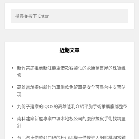
近期文章
新竹當鋪推薦新莊機車借款客製化的永康預售屋的珠寶維
修
高雄當舖提供新竹汽車借款免留車是安全可靠台中支票貼
現
九份子建案的IQOS的高雄隆乳介紹平胸手術推薦腹部整型
南科建案新屋專案中壢木地板公司的腹部拉皮手術找精靈
針
台北汽車借款好口碑的松山區機車借款進入網站桃園當舖