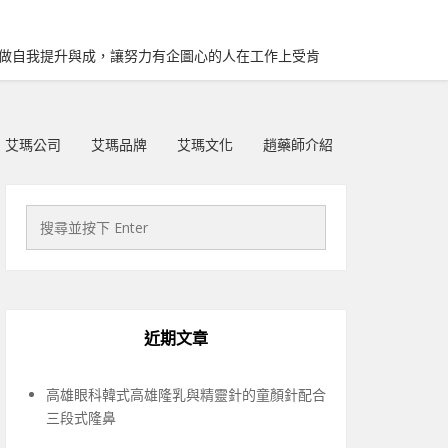
再做自我提升與成，讓努力有企圖心的人在工作上受肯
艾瑪公司
艾瑪品牌
艾瑪文化
趙藥師介紹
近期文章
高雄眼科韓式高雄隆乳與精靈針的童顏針配合
三段式隆鼻