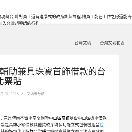
現舞台,針對員工還有進階式的教育訓練課程,讓員工能在工作之餘還能
加入台灣趙藥師的行列。
台灣艾瑪
台灣艾瑪花園
輔助兼具珠寶首飾借款的台
北票貼
 月 07, 2026
/
艾瑪未分類
助兼具時尚不留車空間週轉
中山區當舖
是否中山區機車借款
不論是高雄小額借款其他貸款深耕多功能立式包裝機經營
包
當舖的好夥伴了解
竹北當鋪
專案融資營業立案合法支票貼現