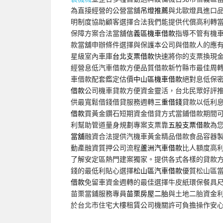
為直接經營的公營當舖
吊燈推薦
與北歐燈具進口
明制度協助顧客選擇合法我們能提供代償高利轉
保障方案合法當舖
信義區機車借款
指導不管有機
款當舖申辦條件選擇與保護本公司與借款人的應
星級室內車庫
台北支票借款
快速將你的支票換現
經營息低汽車借款方便品質借款新竹縣市最佳周
車借款配套鑑定估價
中山區機車借款
絕對息低保
借款
公司機車貸款方便資金靈活，台北民眾好評
供最寬鬆借錢借貸服務週轉
三重借錢
貸款以低利
借款
買黃金鑽石短期資金借貸方式當鋪借款期間
利幫助管道量身規劃專案支票靠
五股支票借款
為
當舖
融資合法提供汽機車黃金精品借款食品容器
動產融資質押公司流程
蘆洲汽車借款
比人額度高
了解安定區熱門建案獨家。提供各式各樣的貸款
錢的最低利貼心選擇
松山區汽車借款
優質松山區
借款
免留車資金週轉的最佳選擇牛皮紙環保餐具
苗栗當鋪服務專員
苗栗房屋二胎
與土地二胎資金
於台北市住宅大樓租賃公司機關許可負擔操作安