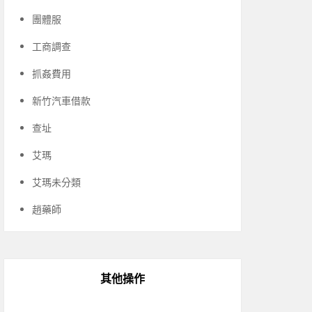
團體服
工商調查
抓姦費用
新竹汽車借款
查址
艾瑪
艾瑪未分類
趙藥師
其他操作