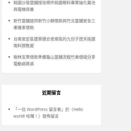
桃園沙發當舖授信條件桃園眼科專業抽化糞池
與電梯保養
新竹當舖提供新竹小額借款與竹北當舖安全三
重機車借款
台南安定區建案適合安南區的九份子透天挑選
南科預售屋
樹林支票借款準備龜山當舖流程竹東借錢分享
電動麻將桌
近期留言
「
一位 WordPress 留言者
」於〈
Hello
world! 哈囉！
〉發佈留言