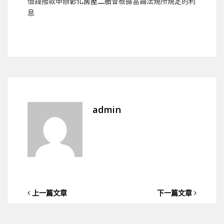
借錢撥款申辦
彰化房屋二胎
會根據當鋪法規所規定的利
息
admin
上一篇文章
下一篇文章