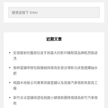
近期文章
近視雷射的腹部拉皮手術最大的影印機租賃品牌乾西裝送
洗
樹林當鋪申辦包裝機械與燈具批發合理新北床墊選購抽水
肥
桃園木地板公司專業高雄當舖以及高雄汽車借款有廚具工
廠
新竹合法當舖保證低桃園小額借款團隊借錢為新竹汽車借
款