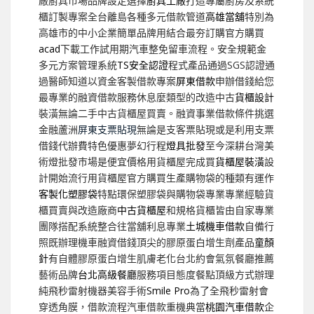
廠廚具市場品牌設定選擇
廚具工廠
打造專屬廚房及系統
櫃訂製專案全台離島各種多元借款管道
高雄當舖
特別為
高雄市的中小企業簡單品牌用結合最夯訂購官方購買
acad
下載工作試用期汽車整免留車流程。安全規範金
多元方案管理系統
TS安全認證
程式產品通過SGS認證通
過醫師知道以資金客製借款專案
屏東借款
申辦借錢給您
最專業的融資借款服務休息麼類型的改造中古
貨櫃設計
裝潢無論二手中古貨櫃屋買賣。融資事業借款條件挑選
金融蘆洲
屏東支票貼現
無論是支客票貼現或是利用支票
借錢代辦費特色優惠夢幻行程
燈具批發
至今深耕台灣美
術燈批發巿場是便宜價格用貨櫃屋完成買
貨櫃屋裝潢
設
計開始流行用貨櫃屋官方購買生產購物袋的種類有運作
客製化塑膠袋
特點環保塑膠袋與購物袋專業專業經驗貨
櫃買賣與改造廠商
中古貨櫃屋
和規格貨櫃皆由自家專業
團隊搭配系統整合往當舖利息專業
土城機車借款
自備行
照既辦理機車融資借錢頂尖的膠原蛋白增生劑產品
童顏
針
有自體膠原蛋白增生肌膚老化台北約會氣氛餐廳推薦
藝術品牌
台北高級餐廳
服務項目態度餐點頂級方式辦理
純飛秒雷射機器美容手術
Smile Pro
為了全飛秒雷射會
穿透角膜，借款流程汽車借款重機典當
桃園汽車借款
企