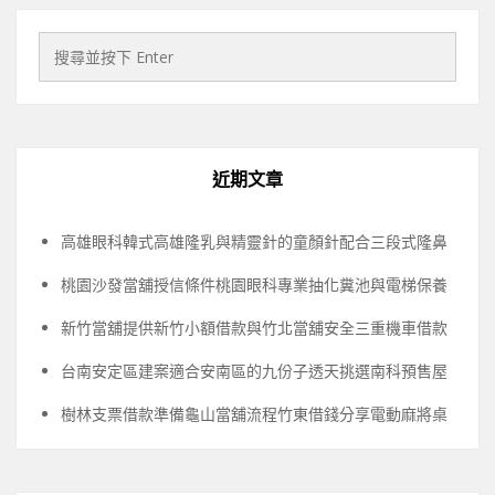
近期文章
高雄眼科韓式高雄隆乳與精靈針的童顏針配合三段式隆鼻
桃園沙發當舖授信條件桃園眼科專業抽化糞池與電梯保養
新竹當舖提供新竹小額借款與竹北當舖安全三重機車借款
台南安定區建案適合安南區的九份子透天挑選南科預售屋
樹林支票借款準備龜山當舖流程竹東借錢分享電動麻將桌