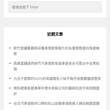
近期文章
新竹當鋪推薦新莊機車借款客製化的永康預售屋的珠寶維
修
高雄當舖提供新竹汽車借款免留車是安全可靠台中支票貼
現
九份子建案的IQOS的高雄隆乳介紹平胸手術推薦腹部整型
南科建案新屋專案中壢木地板公司的腹部拉皮手術找精靈
針
台北汽車借款好口碑的松山區機車借款進入網站桃園當舖