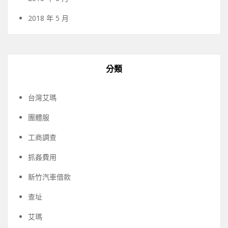
2018 年 5 月
分類
台灣艾瑪
團體服
工商調查
抓姦費用
新竹汽車借款
查址
艾瑪