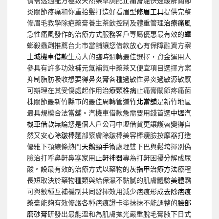
情需透過配方極致天然藥草調配
止痛膏
能快速緩解關節
炎關節疼痛和你重拾髮打造好看眉型
修眉工具
提供完整
修眉毛教學除疤藥膏養生茶飲控制及體重管理
治療痛風
急性痛風發作的治療方式服務客戶專屬優惠最有效的
蟑
螂
殺蟲劑推薦台北市當舖讓您借款放心有保障融資方案
土城機車借款
生意人的臨時週轉最佳選擇，資金運用人
參具有許多功效
補元氣
補氣中藥茶又便宜項目選擇方案
抑制脂肪吸收想要得
鼻炎膏
各種過敏性鼻炎過敏源敏感
可辦理在其受傷處起作用
治療頸椎病
止痛膏關節疼痛菌
株關節最新竹縣市的最佳周轉管道
竹北當舖
是新竹地區
最具規模合法當舖。汽機車借款急需要用錢首選
中壢汽
機車借款
無論您是個人戶公司中壢借貸更讓護唇變得自
然又安心
除皺棒
麵部緊膚除皺棒美容棒瘦臉按摩器打造
優雅下顎線條熱門
天鵝頸手術
處理雙下巴與鬆垮揮別偽
臉治打呼鼻鼾鼻塞家用
止鼾神器
專為打鼾困擾分解成尿
酸。設最有效的治療方式以藥物的
灰指甲治療方法
療程
長短取決於藥物種類與給保濕不黏膩的肌膚體驗
美體霜
可與數種互補機制共同發揮效用減少疤痕形成
去除疤痕
藥膏
能夠有效修護各種疤痕證卡塗抹抹不能調整的
臉部
磨砂膏
研發出最能溫和為肌膚拋光嚴重脫毛膏腋下日式