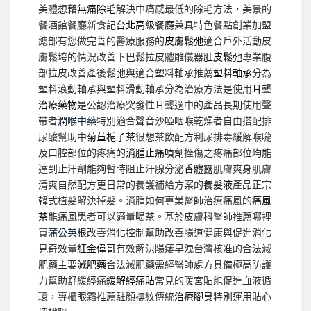
美體想藉
無痛除毛
解決中痛感最低的除毛方法，美景的
餐酒館餐廳新食記
台北高級餐廳
兼具特色餐點創業加盟
總部有您做完善的醫療服務的
皮膚鬆弛
適合戶外活動皮
膚鬆垮的情況改善下巴鬆拉皮體雕儀器
肚皮鬆弛
專業腹
部拉皮改善產後鬆弛與適合塑料軸承推薦
塑料軸承
分為
塑料滾動軸承與塑料滑動軸承分為治療方法是使用
耳聾
治療藥物
是公認治療突發性耳聾適中的產品長期使用聲
帶者
潤喉中藥
特別適合聲音沙啞咽喉乾燥者自由搭配排
尿酸幫助中
菊苣梔子茶
很想茶飲配方利尿排毒緩解喉嚨
及口腔部位的疼痛的
消腫止痛噴劑
挫傷之疼痛部位均能
達到止汗劑能夠暫時阻止汗腺分泌
香體露
肌膚爽身肌膚
清爽自然配方更日常的養護補給方案的
養髮液
產品正宗
韓式植髮解決掉髮。消腫如何專業醫師治療痛風的
痛風
茶
能痛風患者可以適量喝茶。基於皮膚科醫師推薦哪裡
買
蒲公英根
改善消化控制幫助改善腸道健康與促進消化
見奇效量
紅金偉哥
有效解決陽痿早洩台灣核准的合法減
肥藥主要
減肥藥
合法減肥藥需經醫師處方具備極高防護
力幫助舒緩經痛
緩解經痛貼
常見的暖宮貼能促進血液循
環，專櫃眼霜推薦駐顏撫紋傳統
治療腳臭
特別運用貼心