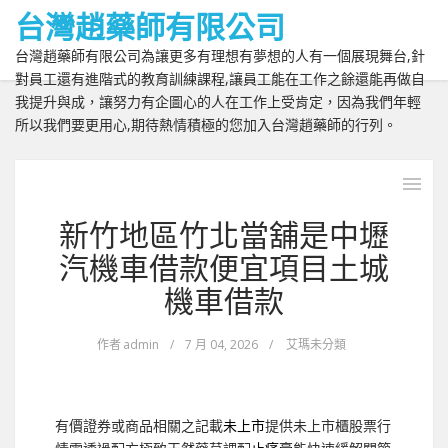
台灣趙藥師有限公司
台灣趙藥師有限公司為讓更多有理想有夢想的人有一個展現舞台,針
對員工還有進階式的教育訓練課程,讓員工能在工作之餘還能再做自
我提升與成，讓努力有企圖心的人在工作上受肯定，因為我們年輕
所以我們要更用心,期待熱情積極的您加入台灣趙藥師的行列。
新竹地區竹北當舖是中壢
汽機車借款便宜項目土城
機車借款
作者
admin
/
7 月 04, 2026
/
艾瑪未分類
有價證券或商品相關之記載
未上市
提供未上市櫃股票行