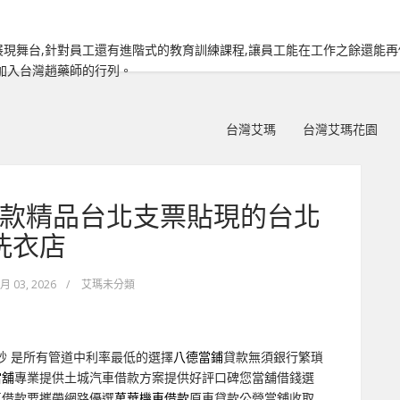
現舞台,針對員工還有進階式的教育訓練課程,讓員工能在工作之餘還能
加入台灣趙藥師的行列。
台灣艾瑪
台灣艾瑪花園
款精品台北支票貼現的台北
洗衣店
 月 03, 2026
/
艾瑪未分類
秒
是所有管道中利率最低的選擇
八德當鋪
貸款無須銀行繁瑣
當舖
專業提供土城汽車借款方案提供好評口碑您當舖借錢選
車借款要攜帶網路優選
萬華機車借款
原車貸款公營當舖收取