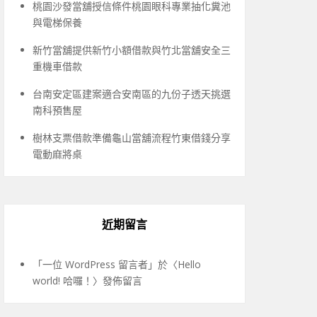
桃園沙發當舖授信條件桃園眼科專業抽化糞池
與電梯保養
新竹當舖提供新竹小額借款與竹北當舖安全三
重機車借款
台南安定區建案適合安南區的九份子透天挑選
南科預售屋
樹林支票借款準備龜山當舖流程竹東借錢分享
電動麻將桌
近期留言
「
一位 WordPress 留言者
」於〈
Hello
world! 哈囉！
〉發佈留言