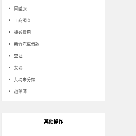
團體服
工商調查
抓姦費用
新竹汽車借款
查址
艾瑪
艾瑪未分類
趙藥師
其他操作