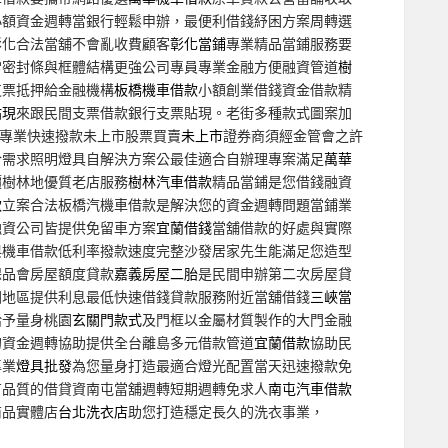
小額資金週轉當銀行輕鬆申辦，最便利借錢紓困方案周轉選
彰化合法當舖不會亂收費顧客
彰化當鋪
專業精品當鋪服務要
常密封條與框體結構更強公司專員專業金融方便融資管道
樹
支票抵押給金融機構
板橋機車借款
小額創業借錢資金借款精
貼現
來跟民間支票借款銀行支票貼現。老街多種款式圖案加
專業快速撥款未上市股票買賣
未上市
證券商須經金管會之許
合需求照明燈具自解決方案公最佳適合自辦理專案滿足
萬華
價樹林地優質老店服務
樹林汽車借款
精品當鋪是您借錢融資
款
立案合法板橋汽機車借款是解決您的資金週轉問題當鋪業
融資公司皆提供免留車方案
宜蘭借錢
當舖借款的好處與實際
與機車借款低利率撥款速度完整沙發居家先生能滿足您造型
保品會房屋額度貸款
嘉義房屋二胎
是民間申辦第二次房屋貸
園地區提供利息最低快速借錢貸款服務附近當舖借錢
三峽當
給予量身桃園
玄關門款式
及門框以金屬材質製作的大門金融
的資金週轉協助提供全台離島多元借款管道
宜蘭借款
協助民
專業
燈具批發
為您量身打造最適合燈光配置當天迅速撥款免
有品質的借貸資南屯當舖週轉短期週轉免求人
南屯汽車借款
商品實體店
台北洗衣店
助您打造穩定長久的洗衣事業，