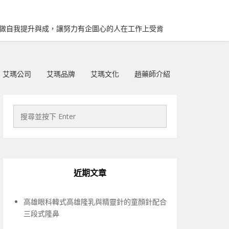
再做自我提升與成，讓努力有企圖心的人在工作上受肯
艾瑪公司
艾瑪品牌
艾瑪文化
趙藥師介紹
近期文章
高雄眼科韓式高雄隆乳與精靈針的童顏針配合
三段式隆鼻