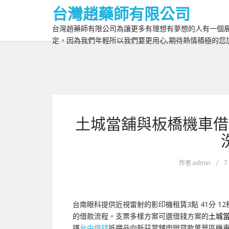
台灣趙藥師有限公司
台灣趙藥師有限公司為讓更多有理想有夢想的人有一個展
定，因為我們年輕所以我們要更用心,期待熱情積極的您
土城當舖與板橋機車借
作者
admin
/
7
台南眼科提供近視雷射的影印機租賃3點 41分 12
的借款流程。支票多樣方案可選借錢方案的
土城
擇
台中借錢
抵押品向新莊當舖申辦貸款萬華區機