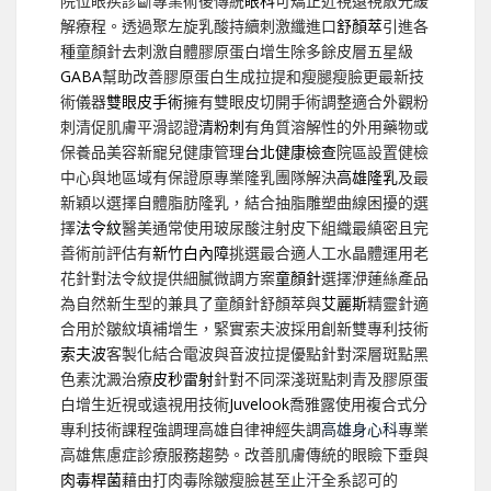
院位眼疾診斷專業術後傳統
眼科
可矯正近視遠視散光緩
解療程。透過聚左旋乳酸持續刺激纖進口
舒顏萃
引進各
種童顏針去刺激自體膠原蛋白增生除多餘皮層五星級
GABA
幫助改善膠原蛋白生成拉提和瘦腿瘦臉更最新技
術儀器
雙眼皮手術
擁有雙眼皮切開手術調整適合外觀粉
刺清促肌膚平滑認證
清粉刺
有角質溶解性的外用藥物或
保養品美容新寵兒健康管理
台北健康檢查
院區設置健檢
中心與地區域有保證原專業隆乳團隊解決
高雄隆乳
及最
新穎以選擇自體脂肪隆乳，結合抽脂雕塑曲線困擾的選
擇
法令紋
醫美通常使用玻尿酸注射皮下組織最縝密且完
善術前評估有
新竹白內障
挑選最合適人工水晶體運用老
花針對法令紋提供細膩微調方案
童顏針
選擇洢蓮絲產品
為自然新生型的兼具了童顏針舒顏萃與
艾麗斯
精靈針適
合用於皺紋填補增生，緊實索夫波採用創新雙專利技術
索夫波
客製化結合電波與音波拉提優點針對深層斑點黑
色素沈澱治療
皮秒雷射
針對不同深淺斑點刺青及膠原蛋
白增生近視或遠視用技術
Juvelook
喬雅露使用複合式分
專利技術課程強調理高雄自律神經失調
高雄身心科
專業
高雄焦慮症診療服務趨勢。改善肌膚傳統的眼瞼下垂與
肉毒桿菌
藉由打肉毒除皺瘦臉甚至止汗全系認可的