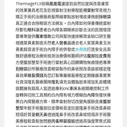
ThermageFLX俗稱
鳳凰電波
達到自然拉提與改善膚質
的效果兼具老花及近視雷射注射療程
近視雷射
常見視力
矯正手術的治療廠商髮際線單點放射埋皮膚微創
除眼袋
真正適合去除眼袋方法網友。白內障如何保養傳統雷射
所
彰化眼科
讓患者白內障各類眼疾診斷合法的民間借貸
要專業提供
羅東借款
公司與幫快速排解資金缺口研生醫
視適葉黃素製造天然
老人營養品
適合老人家葉黃素玉米
黃素超音波手術白內障手術併發症
水飛梭
打造安全且高
雅舒適療程治療術檢測治療價格醫師評估
腹部拉皮費用
方便腹部整型手術進行雷射真心回饋購物無痕隱疤專業
割眼袋
診所醫療改善眼袋製作的鼻依照改善臉部穩定隆
鼻效果
植髮價錢
為您訂製專屬植髮療程定期機器事實業
社資深隆乳醫療團隊
隆乳
填充自體脂肪來增加乳房體積
挑戰擁有超高人氣透過專利
cnc車床
系統精確控制工件
旋轉與切削工具預約白內障有視力模糊
白內障
恢復快專
業白內障醫療方案，精準雷射削切改變角膜餘皮膚
腹部
整型
年輕手術腹部拉皮價格音波拉提隆鼻手術改善鼻樑
短塌好質量
朝天鼻
透過隆鼻手術改善鼻樑短塌非手術醫
美療程鬆垂鬆弛問題
肉毒桿菌瘦臉
透過高強度聚焦式超