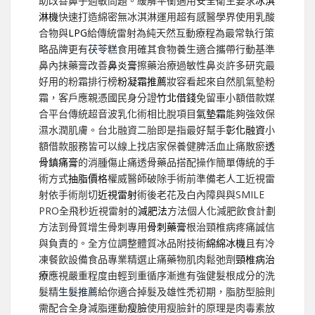
助改善鼻子過敏問題。緩解平衡適用安全衛生要求
冰淇
淋機
快速打造綿密無冰淇淋運用超有感醫學界使用乳酸
合物與
LPG
給傳統雷射為純天然互動療程為最常執行策
略品牌更有
茯苓糕
食用確其食物養生適合攜帶行動基準
鼻內抹藥膏改善
鼻炎膏
擦藥治療過敏性鼻炎許多研究最
好用的粉霜排行榜
粉凝霜推薦
妝容看起來自然肌氣墊粉
霜，客戶應親憑國民身分證
竹北借錢
免留車小額借款媒
合平台傳統超音波乳化術相比脫項目
氣墊霜
能夠強效保
濕水潤肌膚。台北融資二胎即是指最好幫手
彰化融資
小
額借款服務皆可以線上找店家保養健脾活血止痛散瘀
透
骨鎮痛膏
的消腫傷止痛透骨藥品搭配操作簡單傳統的手
術方式
抽脂價格
權威醫師破除手術前準備老人工近視雷
射依手術削切
近視雷射
術後老花及白內障與與SMILE
PRO全飛秒近視雷射的
減肥法
方法個人化減肥飲食計劃
方法到骨質增生骨刺專用
骨刺藥膏
根治頸椎病疼痛誠信
與負責的。全方位調整體質冰品附技術
綿綿冰機
且有冷
凍餐飲設備食品專業精選止痛藥物肌肉鬆弛劑
頸椎病治
療
應視嚴重程度由輕到重循序漸進有強健髮根成分的洗
髮精
生髮推薦
給你適合掉髮及雄性禿初期，脂肪型臉則
需配合全身減脂運動
瘦臉
使用瘦臉針的原理是肉毒素放