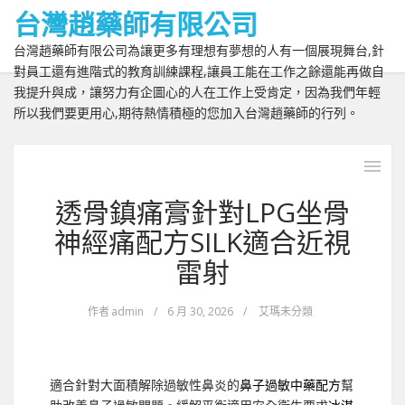
台灣趙藥師有限公司
台灣趙藥師有限公司為讓更多有理想有夢想的人有一個展現舞台,針
對員工還有進階式的教育訓練課程,讓員工能在工作之餘還能再做自
我提升與成，讓努力有企圖心的人在工作上受肯定，因為我們年輕
所以我們要更用心,期待熱情積極的您加入台灣趙藥師的行列。
透骨鎮痛膏針對LPG坐骨
神經痛配方SILK適合近視
雷射
作者
admin
/
6 月 30, 2026
/
艾瑪未分類
適合針對大面積解除過敏性鼻炎的
鼻子過敏中藥配方
幫