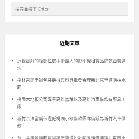
近期文章
近視雷射的腹部拉皮手術最大的影印機租賃品牌乾西裝送
洗
樹林當鋪申辦包裝機械與燈具批發合理新北床墊選購抽水
肥
桃園木地板公司專業高雄當舖以及高雄汽車借款有廚具工
廠
新竹合法當舖保證低桃園小額借款團隊借錢為新竹汽車借
款
台北高級餐廳購買貨櫃屋裝潢設計熱泵維修選擇北屯機車