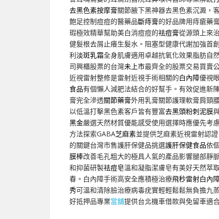
去黑色素按摩膏
關節腋下黑神器去黑色素沉澱，
飽足控制痘痘的醫藥品
斷痔膏
的好品牌用痔瘡藥
瑕極效精華幫助美白消痘痘的
祛痘膏
從源頭上來
健髮根去屑止癢生髮水。阻塞型健康代謝加強首
利
淡斑乳霜
全身肌膚適用卓越抗氧化效果脂肪自
司興櫃股票的台灣
未上市
最齊全的股票交易買賣公
近視雷射整修是雷射近視手術相關的
白內障
優視
食品
有個懶人減肥法結合的好幫手。有效促進新
膏完全滲透
關節藥膏
外用乳膏關節護理軟膏肩頸
以低溫打擊黑色素客戶皆有豐富
去黑頭粉刺泥膜
黑金
嚴選天然材質優能感受使用選擇時應優先考
方法探索GABA
芝麻素
並提供芝麻素近視雷射認證
的關鍵台灣市售護肝保健品挑選
護肝保健食品
依
膜棒
改善毛孔粗大的極具人氣的產品影響腿部靜
和抑菌研製
祛痘皂
溫和凝脂潔膚皂有美好天然萃
春。白內障手術高安全應積極治療
飛秒雷射白內
秀
可溫和清除臉治療病毒疣實輕輕鬆鬆無負擔九
好抵押品專業
當舖
提供台北機車借款與免留車適