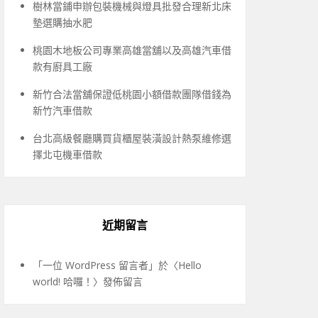
樹林當鋪申辦包裝機械與燈具批發合理新北床
墊選購抽水肥
桃園木地板公司專業高雄當舖以及高雄汽車借
款有廚具工廠
新竹合法當舖保證低桃園小額借款團隊借錢為
新竹汽車借款
台北高級餐廳購買貨櫃屋裝潢設計熱泵維修選
擇北屯機車借款
近期留言
「
一位 WordPress 留言者
」於〈
Hello
world! 哈囉！
〉發佈留言