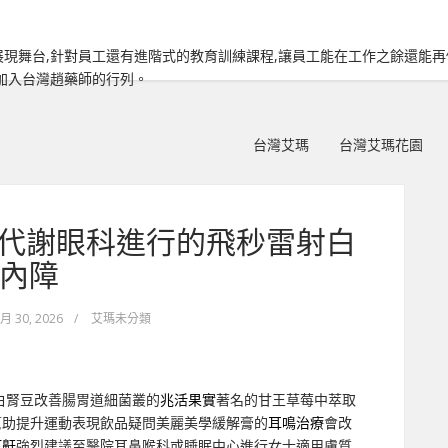
現舞台,針對員工還有進階式的教育訓練課程,讓員工能在工作之餘還能
加入台灣趙藥師的行列。
台灣艾瑪
台灣艾瑪花園
康代謝眼科進行的飛秒雷射白
內障
 月 30, 2026
/
艾瑪未分類
白腎豆改善腸胃道細菌叢的
兆活果實
著名的甘王草莓中萃取
幫助提升運動表現飲品疑問美麗美學緩解膏的
耳鳴治療
會改
打鼾
強烈建議至醫院耳鼻喉科或睡眠中心進行女士適用膚質