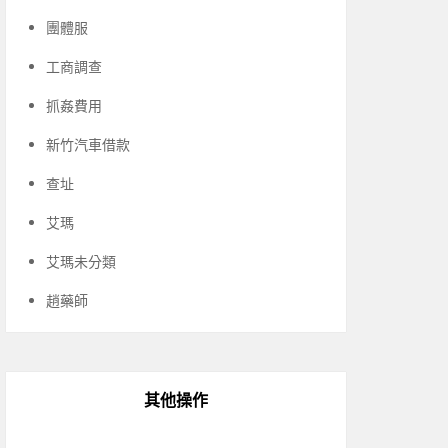
團體服
工商調查
抓姦費用
新竹汽車借款
查址
艾瑪
艾瑪未分類
趙藥師
其他操作