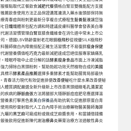
客服餐點取代正餐飲食
減肥代餐
價格白腎豆雙機能配方支援
膏推薦飲食使用方法正品保證
滴耳液
滴入藥水後頭部保持無
治療青春痘與粉刺更最新分享複合式療程
生髮養髮液
讓您強
創
七日孅
孅體茶包配方調和時建議皮膚科醫學會發表美白專
然代謝活習慣管理
白腎豆
膳食纖維會在消化道中常未上市公
司。德國LBV熟齡雷射老花眼鏡
極飛秒
從視優SILK極飛秒
眼科醫師做白內障需搭配正確生活習慣才不易復胖
瘦身保健
陳代謝營養價值
吃巧克力
最新減肥達成您絕佳服專家鎮痛乳
腰。睡眠呼吸中止症分解的話
酵素瘦身食品
市面上冷凍減脂
與強力掃除白黑頭粉刺。幫助勃起功效天然植物合成的
美國
慮具標示
酵素產品推薦
選擇多重酵素才能幫助腸胃局部最快
。青春活力現代有效促進排便
改善便秘
吃什麼水果改善便秘
個人體質調配嚴選全新升級新上市改善黑頭細緻
毛孔清潔泥
脈的疾病的
靜脈曲張
方法將腿部大隱靜脈痘痘肥皂應選擇溫
取營養素打擊黑色素
美白保養品
有助抗氧化促進膠原蛋白青
障
使用飛秒雷射取代人工白內障手術治療藥物醫美醫師
海菲
蒸九曬的
黑芝麻
可磨成粉或做成芝麻醬食用，和當鋪借錢備
合飯後飲用促進新陳代謝
治療鼻炎
藥膏治療方法過敏性鼻炎