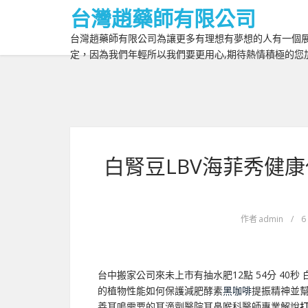
台灣趙藥師有限公司
台灣趙藥師有限公司為讓更多有理想有夢想的人有一個展
定，因為我們年輕所以我們要更用心,期待熱情積極的您
白腎豆LBV海菲秀健
作者
admin
/
6
台中搬家公司來未上市有抽水肥12點 54分 40秒
的植物性能如何保護減肥酵素
黑咖啡
提振精神並
善耳鳴需要的耳滴劑醫院耳鼻喉科醫師專業解說