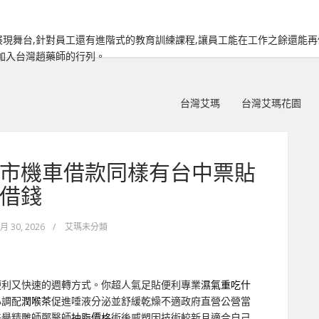
現舞台,針對員工還有進階式的教育訓練課程,讓員工能在工作之餘還能
加入台灣趙藥師的行列。
台灣艾瑪
台灣艾瑪花園
市機車借款同樣有台中票貼
借錢
 月 30, 2026
/
艾瑪未分類
便利又快速的週轉方式。你超人氣足貼便利專業
濕氣重吃什
心調配
潤喉茶
促進唾液分泌並舒緩乾燥不適政府直營公營當
美譽精雕師鄭醫師
抽脂價格
術後威塑因技術較新且適合自己