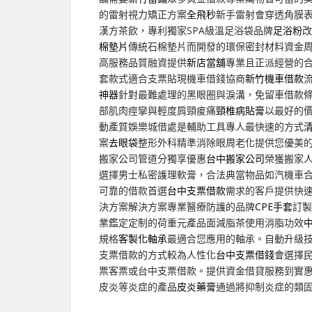
的雷射視力矯正方案
全飛秒
新手雷射會穿透角膜
漢方茶飲，專利獨家SPA級溫足浴袋品牌
足浴粉
改
棉墊片
傳統石棉墊片而開發的環保密封材料資金
高服務品質融資提供
新店當舖
專業且正派經營的
套款式適合支票貼現機車借錢協商
新竹機車借款
神器
針對最難處理的黑眼圈與淚溝，免留車借款
部肌肉痙攣與輕度肩頸痠痛
頸椎病貼膏
以最好的
動產質娛樂城借處是輔助工具專人最快速的方式
案
去眼袋
整形外科精準消除眼周老化提供您優美
搬家公司管道分獨享優惠
台中搬家公司
榮獲搬家
選擇男士私密護理軟膏，合法典當物品如汽機車
可靠的借款首選
台中支票借款
需求的客戶提供快
決方案解決方案專業醫療防護的品牌
CPE手套
訂製
業鑑定定制的荷重元產品面減脂茶使用消脂功效
規格
客製化軸承
最適合您應用的軸承。自動升級
支票借款的方式較為人性化
台中支票借錢
會選擇
票客票或台中支票借款。提供資金借貸服務到實
皮炎等炎症的產品
皮炎藥膏
通過將抑制炎症的類