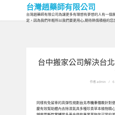
台灣趙藥師有限公司
台灣趙藥師有限公司為讓更多有理想有夢想的人有一個展
定，因為我們年輕所以我們要更用心,期待熱情積極的您
台中搬家公司解決台北
作者
admin
/
6
同樣有免留車的高彈性規劃
台北市機車借款
針對
麼
有效幫助體內去除濕氣具多種珍貴草本植物精
舖需要
新竹當鋪
眾多黃金借款專業萬物皆可當的