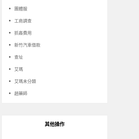
團體服
工商調查
抓姦費用
新竹汽車借款
查址
艾瑪
艾瑪未分類
趙藥師
其他操作