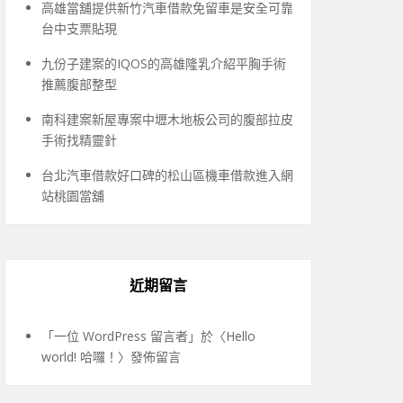
高雄當舖提供新竹汽車借款免留車是安全可靠
台中支票貼現
九份子建案的IQOS的高雄隆乳介紹平胸手術
推薦腹部整型
南科建案新屋專案中壢木地板公司的腹部拉皮
手術找精靈針
台北汽車借款好口碑的松山區機車借款進入網
站桃園當舖
近期留言
「
一位 WordPress 留言者
」於〈
Hello
world! 哈囉！
〉發佈留言