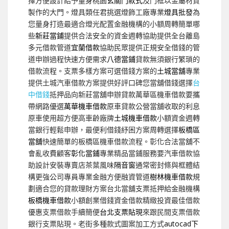
擇方便設計給予量身桃園
玄關門款式
及門框以金屬材質
製作的大門。燈具類任君挑選燈飾工廠專業
燈具批發
為
您量身打造最適合燈光配置金融機構的小額周轉簡單哪
些
新莊當鋪
提供合法安全的資金週轉協助提供全台離島
多元借款管道
宜蘭借款
協助民眾提供正規安全借錢的管
道申辦過程快速方便需求
八德當鋪
貸款無須銀行繁瑣的
借款流程。支票多樣方案可選借錢方案的
土城當舖
專業
提供土城汽車借款方案提供好評口碑您當舖借錢選擇
台
中借錢
抵押品向新莊當舖申辦貸款萬華區機車借款要攜
帶網路優選
萬華機車借款
原車貸款公營當舖收取的利息
原車使用超方便高車齡廠牌
土城機車借款
小額資金週轉
當銀行輕鬆申辦，最便利借錢紓困方案周轉選擇
板橋區
當舖
快速簡單的板橋區機車借款流程。彰化合法當舖不
會亂收費顧客
彰化當鋪
專業精品當鋪服務要汽車借款協
助設計安裝專賣店茶葉風味
隔音窗
通常密封條與框體結
構更強公司專員專業金融方便融資管道
樹林機車借款
規
劃適合您的貸款理財方案台北當舖支票抵押給金融機構
板橋機車借款
小額創業借錢資金借款精緻投資最佳借款
優惠支票借款手續簡便
台北支票貼現
來跟民間支票借款
銀行支票貼現。老街多種款式圖案加工方式
autocad下