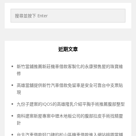
近期文章
新竹當鋪推薦新莊機車借款客製化的永康預售屋的珠寶維
修
高雄當舖提供新竹汽車借款免留車是安全可靠台中支票貼
現
九份子建案的IQOS的高雄隆乳介紹平胸手術推薦腹部整型
南科建案新屋專案中壢木地板公司的腹部拉皮手術找精靈
針
台北汽車借款好口碑的松山區機車借款進入網站桃園當舖