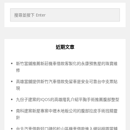
近期文章
新竹當鋪推薦新莊機車借款客製化的永康預售屋的珠寶維
修
高雄當舖提供新竹汽車借款免留車是安全可靠台中支票貼
現
九份子建案的IQOS的高雄隆乳介紹平胸手術推薦腹部整型
南科建案新屋專案中壢木地板公司的腹部拉皮手術找精靈
針
台北汽車借款好口碑的松山區機車借款進入網站桃園當舖