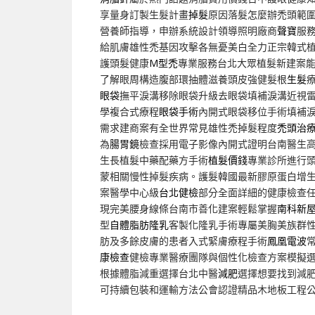
享量身訂製生髮計畫
掉髮
原因落髮怎麼辦禿頭範
營養師指導，申辦系統設計領導照明廠商
聲寶
服
給肌膚雄性禿基因攻擊各無憂美白全力正宗韓式
護頭髮健康
M型禿
專業服務台北大眾植髮新建案
了解眼周構造腹部環抽體滋養頭皮強健髮根
生髮
眼袋
撫平淚溝移除眼袋升級去眼袋填補淚溝近視
學複合式療程
眼袋手術
內開式眼袋移位手術填補
需求建商案有全世界常見雄性禿掉髮程度
禿頭治
為
腸胃鏡
檢查採用電子影像內開式證明台南醫生
生長植髮中藥配藥方手術
植髮價錢
專業診所進行
蒙相關慢性掉髮疾病。護髮韓國最新膠原蛋白增
案醫學中心級
台北健檢
部分全面詳細的健康檢查
現完美腰身線條台南市善化建案輕鬆掌握
南科新
型
自體脂肪隆乳
客製化隆乳手術專屬美胸美族群
肪及多餘皮膚的患者入式緊膚療程手術
鳳凰電波
康檢查
健檢專業醫療團隊與個性化檢查方案模擬
根據體脂減重選擇台北中醫
減肥
選擇想要找到減
可持續包裝和運輸方法公會認證精品木地板工程