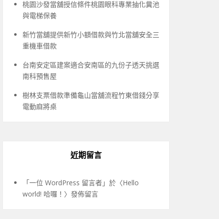
桃園沙發當舖授信條件桃園眼科專業抽化糞池
與電梯保養
新竹當舖提供新竹小額借款與竹北當舖安全三
重機車借款
台南安定區建案適合安南區的九份子透天挑選
南科預售屋
樹林支票借款準備龜山當舖流程竹東借錢分享
電動麻將桌
近期留言
「
一位 WordPress 留言者
」於〈
Hello
world! 哈囉！
〉發佈留言