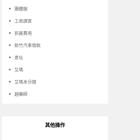
團體服
工商調查
抓姦費用
新竹汽車借款
查址
艾瑪
艾瑪未分類
趙藥師
其他操作