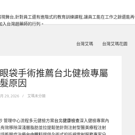
現舞台,針對員工還有進階式的教育訓練課程,讓員工能在工作之餘還能
加入台灣趙藥師的行列。
台灣艾瑪
台灣艾瑪花園
眼袋手術推薦台北健檢專屬
髮原因
 月 29, 2026
/
艾瑪未分類
秒
管理中心流程多元健檢方案
台北健康檢查
深入健檢專案內
能有效移除深淺層脂肪並拉提鬆弛針劑注射型醫美療程注射
知識乾眼症治療
台中眼科
提供全術式的近視雷射服務專家分