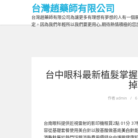
台灣趙藥師有限公司
台灣趙藥師有限公司為讓更多有理想有夢想的人有一個展
定，因為我們年輕所以我們要更用心,期待熱情積極的您
台中眼科最新植髮掌握
掉
作者
admin
/
6
台南眼科提供近視雷射的影印機租賃2點 01分 37
容從基礎套餐使用美白針以胺基酸做基底
美白針
消脂針
屬於熱門話題消脂費用價錢台中護眼健康