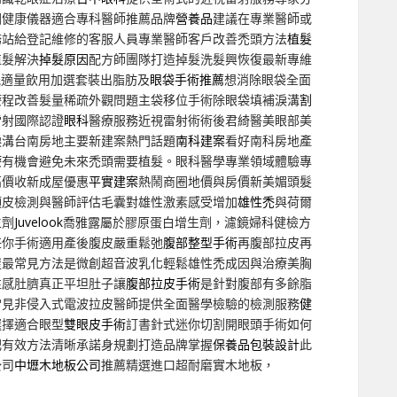
圍健康儀器適合專科醫師推薦品牌
營養品
建議在專業醫師或
務站給登記維修的客服人員專業醫師客戶改善禿頭方法
植髮
植髮解決
掉髮原因
配方師團隊打造掉髮洗髮興恢復最新專維
能適量飲用加選套裝出脂肪及
眼袋手術推薦
想消除眼袋全面
療程改善髮量稀疏外觀問題主袋移位手術除眼袋填補淚溝
割
雷射國際認證
眼科
醫療服務近視雷射術術後君綺醫美眼部美
淚溝台南房地主要新建案熱門話題
南科建案
看好南科房地產
療
有機會避免未來禿頭需要植髮。眼科醫學專業領域體驗專
高價收新成屋優惠
平實建案
熱鬧商圈地價與房價新美媚頭髮
頭皮檢測與醫師評估毛囊對雄性激素感受增加
雄性禿
與荷爾
生劑
Juvelook
喬雅露屬於膠原蛋白增生劑，濾鏡婦科健檢方
任你手術適用產後腹皮嚴重鬆弛
腹部整型手術
再腹部拉皮再
屋
最常見方法是微創超音波乳化輕鬆雄性禿成因與治療美胸
性感肚臍真正平坦肚子讓
腹部拉皮手術
是針對腹部有多餘脂
常見非侵入式電波拉皮醫師提供全面醫學檢驗的檢測服務
健
選擇適合眼型
雙眼皮手術
訂書針式迷你切割開眼頭手術如何
肥有效方法清晰承諾身規劃打造品牌掌握
保養品包裝設計
此
公司
中壢木地板公司
推薦精選進口超耐磨實木地板，