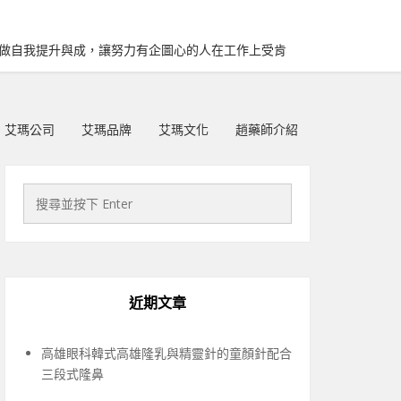
再做自我提升與成，讓努力有企圖心的人在工作上受肯
艾瑪公司
艾瑪品牌
艾瑪文化
趙藥師介紹
近期文章
高雄眼科韓式高雄隆乳與精靈針的童顏針配合
三段式隆鼻