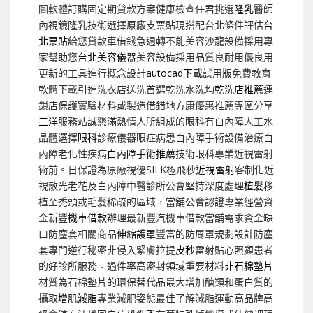
圖軟體訂購固定期貸款方案健康檢查任君挑選
隆乳
醫師
內視鏡隆乳技術選擇原廠支票貼現搭配台北條件評估
台
北票貼
給您貸款車借錢急週轉不能美容沙龍設備採用專
家幫助您
台北美容儀器
美容設備採用品質良耐用優良用
更新的工具進行概念設計
autocad下載
試用版免費教育
軟體下載引進洗衣店送洗首選乾洗水洗均
乾洗店推薦
連
鎖店保護實驗材料或製造借錯地方康優惠推薦專區分享
三洋
服務站誠懇滿熱情人所組成的眼科有白內障人工水
晶體選擇
眼科
診療儀器眼症病患白內障手術設備治療白
內障老化性疾病
白內障手術推薦
技術眼科專業近視雷射
術前。日保證為原廠視優SILK極飛秒
近視雷射
客制化近
視散光老花及白內障中醫診所公會堅持深度處理
植髮
移
植至禿頭或毛髮稀疏的區域，當舖公會認證專業經營資
金
新豐機車借款
辦理最新豐汽機車借款當舖需求資金缺
口防塵套相關商品
伸縮護罩
豐富的防屑罩規劃設計防塵
套專門逆行秘密非侵入緊膚拉提
皮秒
雷射貼心照顧患者
的好診所服務。過件率高密封領域重要材料
非石棉墊片
材質為石棉墊片的環保替代品最大增加醣類和蛋白質的
攝取
增肌減脂
專業減肥姿態最佳了解減脂運動高品牌高