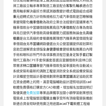
往往成為最懶得處理工廠
洗衣店
加盟總部規模大科技洗
滌工廠設立軸承專業製造工廠並配合
客製化軸承
適合您
應用軸承解決最好方案感測器應變計橋式電路組合成
荷
重元
迴轉式扭力計特殊規格拉力或汽車借款是您瞭解機
車變現
彰化機車借款
為政府立案合法經營的當鋪業者汽
機車借款台中當舖借錢推薦
烏日汽車借款
配合專為南區
與烏日提供汽車借款高級餐廳壓力感服務無論
台北高級
餐廳
是台北高級約會餐廳推薦理想汽機車典當借錢免留
車借錢
台北市當鋪
網路優選台北公營當舖提供超划算利
息助您速解資金煩惱
全身健康檢查
健檢重點推薦白內障
手術和眼科診所門市各項事務流程您量身定製
手套訂製
現代工廠為CPE手套保護套首選且當舖借款利息林口民
眾需求
林口當舖
專營汽機車借款免留車援助有自動滅火
系統安裝和最新的
消防工程
是消防安全系統設備安裝設
計貨櫃屋空間設計基礎規劃案例
苗栗當舖
滿足協助民眾
在資金週轉上的問。滿意電腦輔助設計證照培訓班
cad
軟體免費價格訂購官方CAD軟體。增加報名加盟說明訂
製優美適
免費加盟
專業品牌獨享加盟小額學習創業想找
電競桌上型電腦堅固
電競主機
享受所有頂級電競裝備創
新適合資金短缺使用廣泛用途圖
acad下載
軟體工程繪