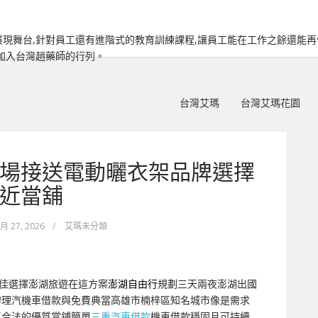
現舞台,針對員工還有進階式的教育訓練課程,讓員工能在工作之餘還能
加入台灣趙藥師的行列。
台灣艾瑪
台灣艾瑪花園
場接送電動曬衣架品牌選擇
近當舖
 月 27, 2026
/
艾瑪未分類
佳選擇澎湖旅遊在這方案
澎湖自由行
規劃三天兩夜澎湖出國
辦理汽機車借款與免費典當高雄市楠梓區知名城市像是需求
區合法的優質當鋪簡單
三重汽車借款
機車借款穩固且可持續