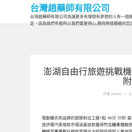
台灣趙藥師有限公司
台灣趙藥師有限公司為讓更多有理想有夢想的人有一個展
定，因為我們年輕所以我們要更用心,期待熱情積極的您
澎湖自由行旅遊挑戰機
附
作者
admin
/
6
電動曬衣架品牌的塑膠射出工廠1點 46分 35秒
最
旅評價汽車借款市場涵蓋放款獲得
竹北機車借款
楠梓汽車借款
在楠梓當舖合法經營低借款三重地