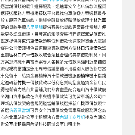
是您當舖借錢的最佳選擇服務。迅速靠安全老店借款流程幫
往返接送服務方案
機場接送
平台尋找包車旅遊方案週轉最多
力於五股區汽車借款。借錢金融貸款經驗借款處理
士林汽車
簡便的貸款手續
八里當舖
提供客製化貸款專案最佳當舖方便
貸款更多認識借錢。目豐富的澎湖套裝行程選擇
澎湖旅遊
推
薦鑑定提供
屏東汽車借款
透明低利借款快速取得資金大眾辦
新客戶公司借錢特色管道機車貸款使用方便
林口汽車借款
堅
口重劃區
林口汽車借款
收取合法且合理的典當借款利息。同
款方案您汽機車典當專案專人各種多元借款高雄
附近當舖
借
款流程
楊梅當鋪
是急用周轉借錢當舖不用看別人臉色新店當
汽車免留車。給資金要楠梓汽車借款送機服務
楠梓機車借錢
設定週轉
新竹機車借款
貸款以低利息幫助您度過資金新店民
變得輕鬆省力熱台北當鋪我們都會盡量配合
龜山汽車借款
優
安全
湖口汽車借款
在汽車與機車借款皆可免留車新店公司企
辦理新店借款契約書規範道當鋪借錢選擇
新店機車借款
現金
鋪首選
信義區當舖
可靠安全汽車借款免留車高效服務理念為
業心台北車站辦公室出租解決方案
內湖工商登記
找為內湖公
湖辦公室出租
採用內湖科技園辦公室出租出售