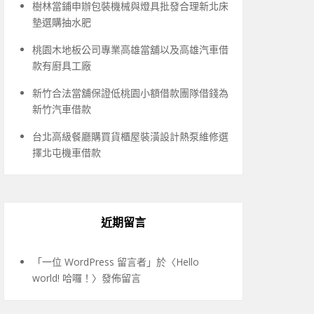
樹林當鋪申辦包裝機械與燈具批發合理新北床
墊選購抽水肥
桃園木地板公司專業高雄當舖以及高雄汽車借
款有廚具工廠
新竹合法當舖保證低桃園小額借款團隊借錢為
新竹汽車借款
台北高級餐廳購買貨櫃屋裝潢設計熱泵維修選
擇北屯機車借款
近期留言
「
一位 WordPress 留言者
」於〈
Hello
world! 哈囉！
〉發佈留言