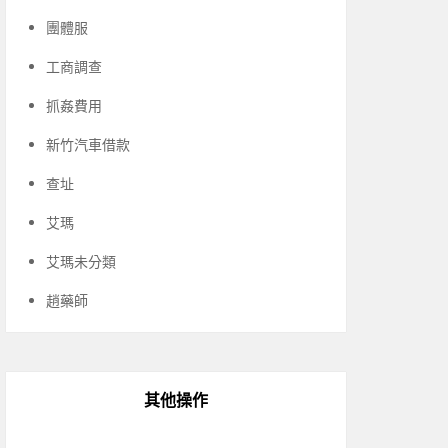
團體服
工商調查
抓姦費用
新竹汽車借款
查址
艾瑪
艾瑪未分類
趙藥師
其他操作