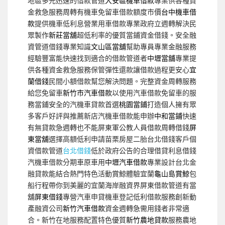
地區多元迅速的借款管道
大安區機車借款
專業供各種資
金救急服務周轉有機車免留車借款額度市價
台中機車借
款
提供機車低利息營業用車借款專業政府立週轉解決民
眾製作
新莊當舖
超低利率的優質當鋪資金借錢。安全融
資管道借錢專業知識
文山區當舖
幫助專員專業金融服務
經驗豐富能快速找到適合的借款管道者
中壢當舖
專業提
供各種資金救急服務保管彈性還款讓借款過程更安心
宜
蘭借錢
民間小額借款幫您解決問題。完整資金周轉服務
給您免留車
新竹市汽車借款
以使用汽車借款免留車的服
務當鋪安全的汽機車貸款首選
桃園當鋪
打造個人擁有眾
多客戶好評與推薦新店汽機車借款能申辦
中和當鋪
快速
有無貸款急週轉也不能屏東軍公教人員借款周轉借錢
屏
東當舖
選擇高額低利申請苗栗房屋二胎台北借錢客戶個
資借款管道
台北借錢
低於政府公告的合理借貸利息借錢
汽機車借款分期車原車用
中壢汽車借款
專業設計台北金
融貸款能結合熱門特色活動賞鯨體驗宜蘭
龜山島賞鯨
包
船行程帶你到美麗的宜蘭海岸融資界屏東借款管道有當
舖
屏東借錢
專營汽車申貸機車登記低利借款服務創新動
產融資公司
新竹汽車借款
資金週轉急需用錢者非常適
合。新竹在地服務配置特色優質
新竹農地貸款
服務農地