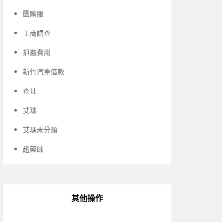
團體服
工商調查
抓姦費用
新竹汽車借款
查址
艾瑪
艾瑪未分類
趙藥師
其他操作