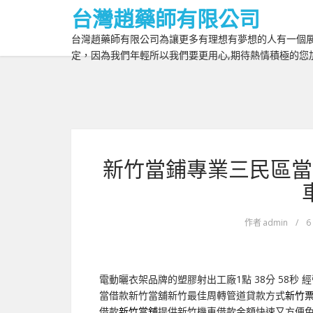
台灣趙藥師有限公司
台灣趙藥師有限公司為讓更多有理想有夢想的人有一個展
定，因為我們年輕所以我們要更用心,期待熱情積極的您
新竹當鋪專業三民區當
作者
admin
/
6
電動曬衣架品牌的塑膠射出工廠1點 38分 58秒
經
當借款新竹當舖新竹最佳周轉管道貸款方式
新竹
借款
新竹當舖
提供新竹機車借款金額快速又方便