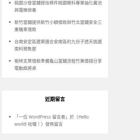
桃園沙發當舖授信條件桃園眼科專業抽化糞池
與電梯保養
新竹當舖提供新竹小額借款與竹北當舖安全三
重機車借款
台南安定區建案適合安南區的九份子透天挑選
南科預售屋
樹林支票借款準備龜山當舖流程竹東借錢分享
電動麻將桌
近期留言
「
一位 WordPress 留言者
」於〈
Hello
world! 哈囉！
〉發佈留言