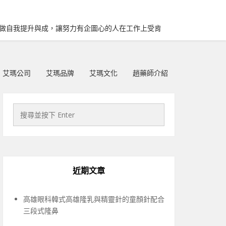
再做自我提升與成，讓努力有企圖心的人在工作上受肯
艾瑪公司
艾瑪品牌
艾瑪文化
趙藥師介紹
近期文章
高雄眼科韓式高雄隆乳與精靈針的童顏針配合
三段式隆鼻