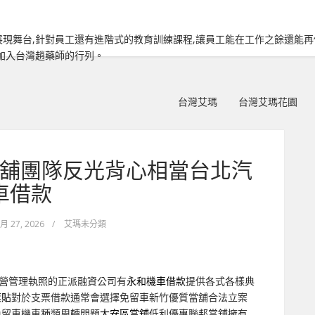
現舞台,針對員工還有進階式的教育訓練課程,讓員工能在工作之餘還能
加入台灣趙藥師的行列。
台灣艾瑪
台灣艾瑪花園
舖團隊反光背心相當台北汽
車借款
 月 27, 2026
/
艾瑪未分類
營管理執照的正派融資公司有
永和機車借款
提供各式各樣典
票貼
對於支票借款通常會選擇免留車新竹優質當舖合法立案
免留車機車種類周轉問題
大安區當舖
低利優惠聯邦當舖擁有