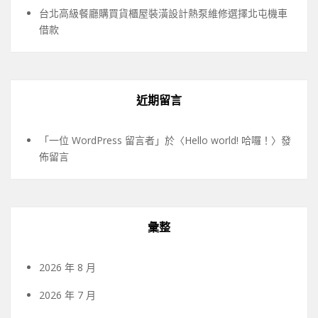
台北高級餐廳購買貨櫃屋裝潢設計熱泵維修選擇北屯機車
借款
近期留言
「
一位 WordPress 留言者
」於〈
Hello world! 哈囉！
〉發
佈留言
彙整
2026 年 8 月
2026 年 7 月