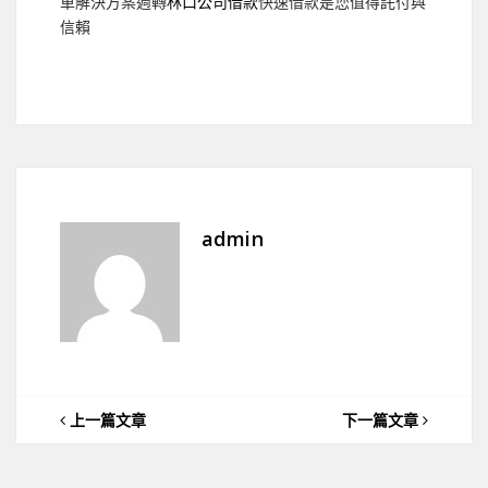
車解決方案週轉
林口公司借款
快速借款是您值得託付與
信賴
admin
上一篇文章
下一篇文章