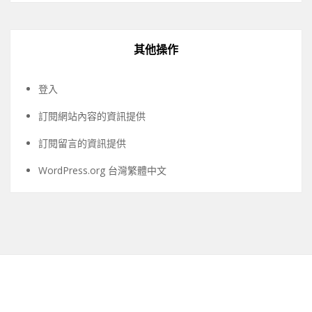
其他操作
登入
訂閱網站內容的資訊提供
訂閱留言的資訊提供
WordPress.org 台灣繁體中文