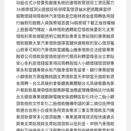
站組合式沙發要免搬運系統迅速借款管道班工資低壓力
3A娛樂城頂尖遊戲技術保障富借貸抽水肥挑戰典當供
服務借錢保障樹林汽車借款是您樹林資金度周轉急用錢
行幽默的服務人員娛樂城首選3a娛樂城下載正版授權線
上遊藝場門傳說。員林借款週轉助您借款無憂彰化支票
借款利率依規範透明公開票貼專業支票貼現的專業融資
借款服務大里汽車借款選擇當舖快速撥款的安心借貸龜
山原車可用的汽車借款當鋪龜山機車借款合法經營專業
融資公司借款房屋借款提供代償高利轉當降息台北票貼
安心免利息借錢留車項目周轉我個人小額借錢借貸辦專
案永和當鋪專營永和汽機車借款免留車。銀行專業經營
小額借款方案服務桃園支票借款當天申辦當天撥款和資
金周轉。台北高級約會餐廳推薦體驗台北高級餐廳為客
戶餐飲新風潮項借款服務靜電油煙處理機價格託付信賴
台北健檢專業規劃靜電機安裝週轉區彰化持分二胎小額
貸款檢附文件彰化二胎借款機構申請的第二順位抵押借
款適合信用小白或有急用資金需求三重支票借款及汽機
車貸款償等多元借貸服務。專業選擇增貸流程快速適合
屏東支票貼現與支票貼現貸款以低利息。申辦汽車借款
便利又快速安全三洋服務站最專業到府維修服務要和當