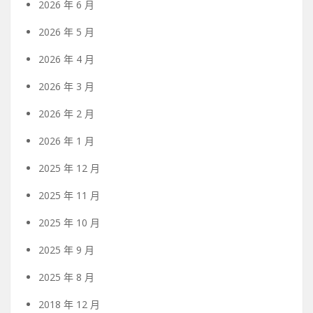
2026 年 6 月
2026 年 5 月
2026 年 4 月
2026 年 3 月
2026 年 2 月
2026 年 1 月
2025 年 12 月
2025 年 11 月
2025 年 10 月
2025 年 9 月
2025 年 8 月
2018 年 12 月