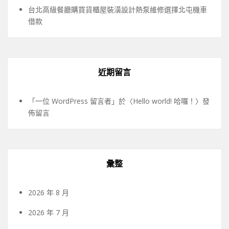
台北高級餐廳購買貨櫃屋裝潢設計熱泵維修選擇北屯機車
借款
近期留言
「
一位 WordPress 留言者
」於〈
Hello world! 哈囉！
〉發
佈留言
彙整
2026 年 8 月
2026 年 7 月