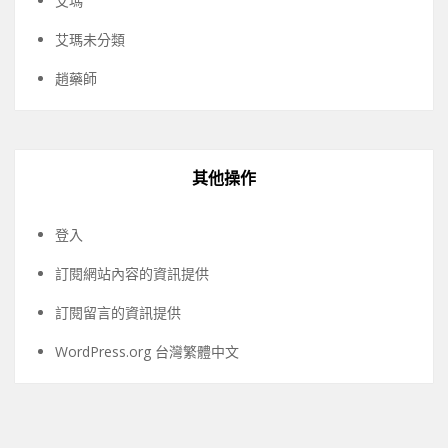
艾瑪
艾瑪未分類
趙藥師
其他操作
登入
訂閱網站內容的資訊提供
訂閱留言的資訊提供
WordPress.org 台灣繁體中文