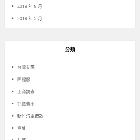
2018 年 8 月
2018 年 5 月
分類
台灣艾瑪
團體服
工商調查
抓姦費用
新竹汽車借款
查址