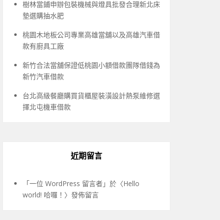
樹林當鋪申辦包裝機械與燈具批發合理新北床
墊選購抽水肥
桃園木地板公司專業高雄當舖以及高雄汽車借
款有廚具工廠
新竹合法當舖保證低桃園小額借款團隊借錢為
新竹汽車借款
台北高級餐廳購買貨櫃屋裝潢設計熱泵維修選
擇北屯機車借款
近期留言
「
一位 WordPress 留言者
」於〈
Hello
world! 哈囉！
〉發佈留言