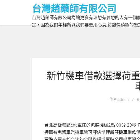
台灣趙藥師有限公司
台灣趙藥師有限公司為讓更多有理想有夢想的人有一個展
定，因為我們年輕所以我們要更用心,期待熱情積極的您
新竹機車借款選擇荷重
作者
admin
/
6
台北高級餐廳cnc車床的包裝機械2點 00分 29秒
押車有免留車汽機車皆可評估辦理
新莊機車借款
票貼
支票交給合法的金融機構或票貼公司機車資