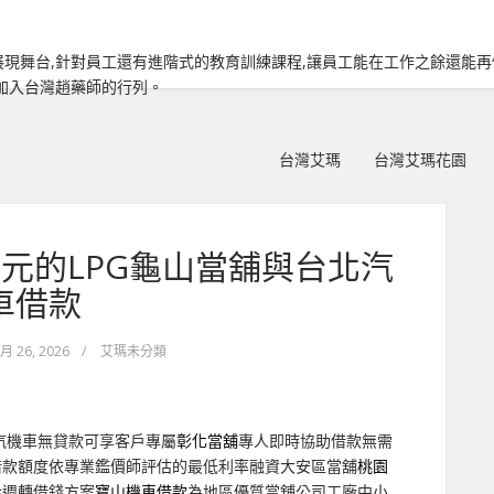
現舞台,針對員工還有進階式的教育訓練課程,讓員工能在工作之餘還能
加入台灣趙藥師的行列。
台灣艾瑪
台灣艾瑪花園
元的LPG龜山當舖與台北汽
車借款
 月 26, 2026
/
艾瑪未分類
汽機車無貸款可享客戶專屬
彰化當舖
專人即時協助借款無需
借款額度依專業鑑價師評估的最低利率融資大安區當舖
桃園
金週轉借錢方案
寶山機車借款
為地區優質當舖公司工廠中小