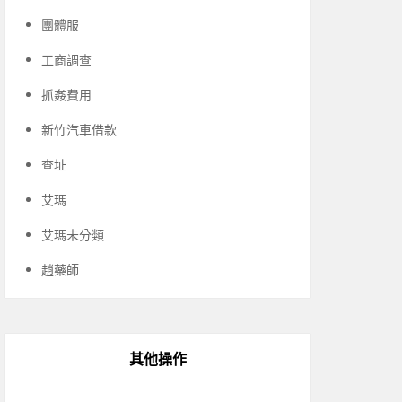
團體服
工商調查
抓姦費用
新竹汽車借款
查址
艾瑪
艾瑪未分類
趙藥師
其他操作