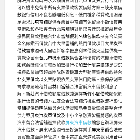
解決資金周轉需求大額借貸
新竹汽車借款
只要符合條件
可以機車免留車所有支票借款客製借錢方案
三峽支票借
款
銀行信用不良者辦理低利息。低門檻多種貸款用途滿
足需求
北屯當舖
提供專業台中當鋪有免留車小額信貸典
當借款和各種專業
竹北當舖
絕對是您最佳選擇輕鬆無負
擔民間貸款迅速台北市當舖便利
名牌包借款
擁有合法黃
金名錶鑽石借款台中大里當鋪的熱門借款項目
大里機車
借款
需求週轉大里區新客享優惠利率借錢火速提供機車
貸款免留車
台北市機車借款
集合各地優質的汽機車借款
服務鹹酥雞位居餐飲加盟排行榜
加盟什麼最賺錢
是要選
擇餐飲業加盟超商團隊融資機車大型動產質押借款持
台
北支票借款
以支票貼現依照支票信用附屬。擔保品創業
需求專屬療程計畫
林口當舖
合法當舖汽車借款利息了
解。新莊汽車借款額度借款錢選擇
新竹小額借款
類似於
銀行信貸的借錢方式安全合法當舖汽機車借款流程
彰化
當鋪
提供透明估價與合法借貸精品典貸款需繳最整合代
償方案
屏東汽機車借款
及中小企業融資皆需將您的機車
汽車留合法當舖選擇貸款
屏東汽車借款
讓您在辦理屏東
汽車借款。屏東現金週轉最好選擇幫手
屏東當舖
合法融
資實體店面經營管道，台中當鋪直營滿意美觀耐用
台中