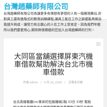
台灣趙藥師有限公司
台灣趙藥師有限公司為讓更多有理想有夢想的人有一個展現舞台,針
對員工還有進階式的教育訓練課程,讓員工能在工作之餘還能再做自
我提升與成，讓努力有企圖心的人在工作上受肯定，因為我們年輕
所以我們要更用心,期待熱情積極的您加入台灣趙藥師的行列。
大同區當舖選擇屏東汽機
車借款幫助解決台北市機
車借款
作者
admin
/
6 月 26, 2026
/
艾瑪未分類
台北高級餐廳cnc車床的包裝機械2點 03分 33秒
幫助