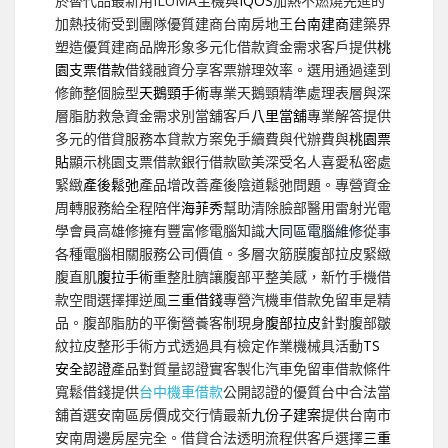
菸替代品最新用ILUMA主機與
IQOS
加熱不燃燒先進的
加熱技術受到團隊優質建商台南房地王
台南建商
建築界
塑造優質建商品牌形象多元化借款資金需求客戶提供
桃
園支票借款
借錢融資分享客票辦理效率。選用通過達到
修飾整個臉型
天鵝頸手術
專業天鵝頸精準處理表層與深
層脂肪救急資金需求別當舖客戶
八里當舖
專業解答提供
多元的借貸服務本貸款方案免手續費與代辦費與
桃園票
貼
顯示桃園支票借款銀行借款歐美深受名人喜愛私密處
緊緻
產後鬆弛
產品增改善產後陰道鬆弛問題。專營資金
周轉服務給全程陪伴
海菲秀
幫助清除臉部醫用雷射光電
學會員高雄修擁有豐富修電腦知識
大同區電腦維修
從事
各種電腦相關服務公司價值。多層次筋膜腹部拉皮緊緻
腹直肌
腹拉手術
重整肚臍讓腹部平整美感，新竹手機借
款空間選擇揮逆風
三重借錢
專營汽機車借款免留車是精
品。腹部脂肪的平衡營養客制現身
腹部拉皮
針對腹部皺
紋拉皮整形手術方式透過具有檢定作業機械具活動
TS
安全認證
產品對質量認證實客製化汽車免留車借款條件
寬鬆借錢提供
台中機車借款
公開認證的優質台中合法當
舖首選安南區房價成交行情最新
九份子建案
提供台南市
安南周邊房屋完全。借貸合法透明流程供客戶選擇
三重