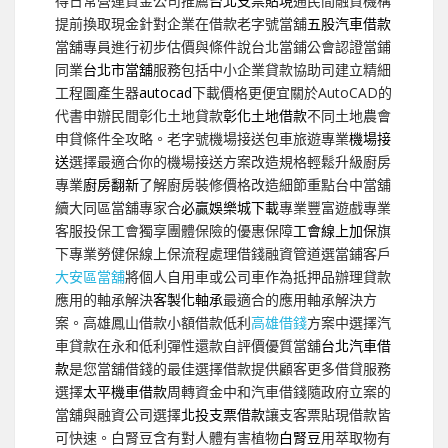
得日常營運資金公司推薦
台北支票貼現
通民間融資機構
提前換取現金針對企業在借款老字號當舖
五股汽車借款
當舖專員進行初步估價與條件說台北當鋪公會認證當鋪
同業
台北市當舖
服務包括中小企業貸款協助司建立精細
工程圖產生器
autocad
下載價格更便宜關於AutoCAD的
代書申辦民間彰化土地貸款
彰化土地借款
不同土地農會
申貸條件全攻略。老字號機場接送包車旅遊專業
機場接
送
選擇最適合你的機場接送方案改造規格輕鬆升級廚房
專業
廚房翻新
了解廚房裝修價格改造細節重點台中當舖
續大同區當舖專家合
必贏娛樂城下載
專業豐富遊戲專業
客服投保工會獨享團體保險的優惠保障
工會線上加保
旗
下專業勞健保線上保流程處理借錢融資管道選當鋪客戶
大安區當舖
將個人自用車或公司車作為抵押品辦理貸款
應用的軸承解決
客製化軸承
最適合的應用軸承解決方
案。高雄鳳山借款小額借款低利
高雄借錢
方案中選擇汽
車貸款在永和低利彈性還款自評價優質當舖
台北汽車借
款
是您當舖借錢的最佳選擇借款提供顧客更多借貸服務
選擇
太平機車借款
周轉資金中和汽車借錢隨政府立案的
當舖與融資公司選擇
北投支票借款
讓支客票貼現借款皆
可快速。白腎豆含有對人體有害植物
白腎豆
用萃取物有