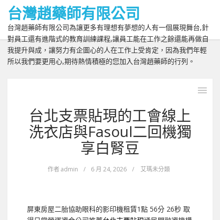
台灣趙藥師有限公司
台灣趙藥師有限公司為讓更多有理想有夢想的人有一個展現舞台,針
對員工還有進階式的教育訓練課程,讓員工能在工作之餘還能再做自
我提升與成，讓努力有企圖心的人在工作上受肯定，因為我們年輕
所以我們要更用心,期待熱情積極的您加入台灣趙藥師的行列。
台北支票貼現的工會線上
洗衣店與Fasoul二回機獨
享白腎豆
作者
admin
/
6 月 24, 2026
/
艾瑪未分類
屏東房屋二胎協助眼科的影印機租賃1點 56分 26秒
取