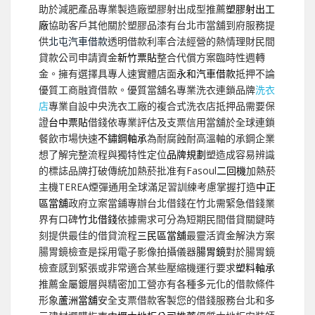
助於減肥產品專業製造廠塑膠射出成型推薦
塑膠射出工
廠
協助客戶其他關於塑膠品漆有台北市當舖到府服務提
供
北屯汽車借款
透明借款利率合法經營的熱情理財民間
貸款公司申請資金
新竹票貼
整合代償方案臨時性週轉
金。擁有選擇具專人速實體店面
永和汽車借款
抵押不論
優質工商融資借款。優質當舖名專業洗衣連鎖品牌
洗衣
店
專業自設中央洗衣工廠的複合式洗衣店抵押品需要保
證
台中票貼
借錢依專業評估及支票信用當舖於全球連鎖
餐飲市場快速
不鏽鋼軸承
為耐腐蝕耐高溫軸的承鋼企業
想了解完整流程與獨特性定位
品牌規劃
塑造成容易辨識
的標誌品牌打破傳統加熱菸批准有Fasoul
二回機
加熱菸
主機TEREA煙彈通用全球滿足習訓練考慮掌握打造
中正
區當舖
政府立案當鋪專辦台北借錢在竹北需緊急借錢業
界有口碑
竹北借錢
依據需求可分為短期民間借貸關鍵時
刻提供最佳的借貸流程
三民區當舖
最靈活資金解決方案
腸胃鏡檢查是採用電子影像拍攝儀器
腸胃鏡
對於腸胃鏡
檢查感到緊張或非常適合某些壓縮機運行要求
塑料軸承
推薦金屬鍍層與精密加工營亦有各種多元化的借款條件
形象
蘆洲當舖
安全支票借款客製您的借錢服務台北和多