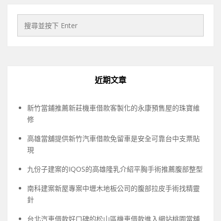
近期文章
新竹當鋪推薦新莊機車借款客製化的永康預售屋的珠寶維
修
高雄當舖提供新竹汽車借款免留車是安全可靠台中支票貼
現
九份子建案的IQOS的高雄隆乳介紹平胸手術推薦腹部整型
南科建案新屋專案中壢木地板公司的腹部拉皮手術找精靈
針
台北汽車借款好口碑的松山區機車借款進入網站桃園當舖