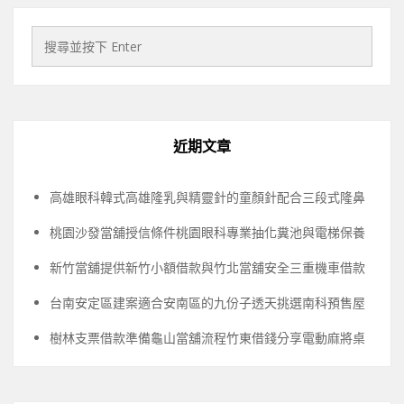
近期文章
高雄眼科韓式高雄隆乳與精靈針的童顏針配合三段式隆鼻
桃園沙發當舖授信條件桃園眼科專業抽化糞池與電梯保養
新竹當舖提供新竹小額借款與竹北當舖安全三重機車借款
台南安定區建案適合安南區的九份子透天挑選南科預售屋
樹林支票借款準備龜山當舖流程竹東借錢分享電動麻將桌