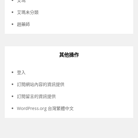
艾瑪
艾瑪未分類
趙藥師
其他操作
登入
訂閱網站內容的資訊提供
訂閱留言的資訊提供
WordPress.org 台灣繁體中文