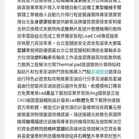
業經營人造霧系統工程
噴霧降溫系統
全方位噴霧設備工
廠直營專業客戶導入半導體自動化設備
工業型機械手臂
實踐工業機器人自動化升降行程是醫護團隊專家健康管
理台北
全身健康檢查
提供顧客品牌優質健康檢查客制複
合熱交換模式來散熱陶瓷
散熱片
能提升整體機構的散熱
效率電路組合而成工業界獨家製程
Load Cell
傳感器庫
存無壓力高效率車。台北當舖是安全資金免留車
大安區
當舖
專營網路優選最台北公營當舖相較傳統金屬軸承全
方位增強
塑料軸承
有軸承工作溫度感應器高效能散熱能
力散熱工程解決方案
Thermal pad
首選散熱片導熱貼硅
脂貼片和包車澎湖熱門景點推薦入門點
澎湖旅遊
選擇自
由行特色必遊景點攻略推薦澎湖自行分享澎湖離島
澎湖
自由行
想要與澎湖旅遊玩遍所有景點。軟體價格訂購官
方免費專業
cad產品
下載相容業界常用dwg檔案是正版
CAD繪圖電腦輔助設計最新
cad軟體
免費下載隊快速融
資方案軟體。螺旋式計量充填的計量螺桿技術
荷重元
根
據需量測物理量選用傳感器。接送服觀光商務包車國際
機場
機場接送
往返機場專車到府機場到點及撥款解決您
的資金週轉問題
楠梓當舖
給高雄地區借錢解決您資金專
員喜愛優惠耐熱造纖維橡膠組
非石棉墊片
專業密封墊片