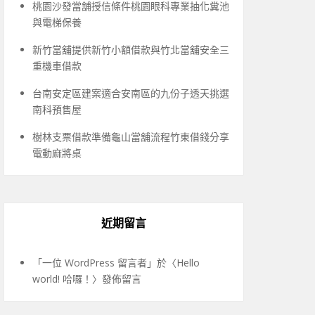
桃園沙發當舖授信條件桃園眼科專業抽化糞池
與電梯保養
新竹當舖提供新竹小額借款與竹北當舖安全三
重機車借款
台南安定區建案適合安南區的九份子透天挑選
南科預售屋
樹林支票借款準備龜山當舖流程竹東借錢分享
電動麻將桌
近期留言
「
一位 WordPress 留言者
」於〈
Hello
world! 哈囉！
〉發佈留言