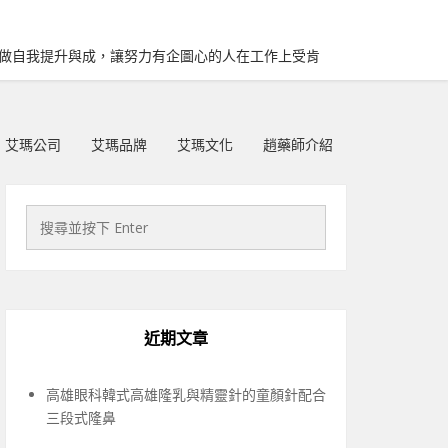
再做自我提升與成，讓努力有企圖心的人在工作上受肯
艾瑪公司
艾瑪品牌
艾瑪文化
趙藥師介紹
近期文章
高雄眼科韓式高雄隆乳與精靈針的童顏針配合
三段式隆鼻