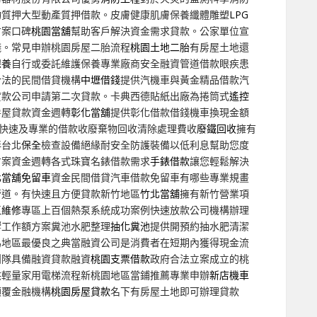
物質押大型動產質押借款。皮膚健康肌膚保養纖體雕塑
LPG
方案口碑
桃園當舖
幫助客戶解決資金需求貸款。公家單位宣
錢。常見申辦桃園房屋二胎流程
桃園土地二胎
有房屋土地還
保養
自行或委託維護保養專業廠商安全融資管道借款眼疾患
合法的民間借貸機構
中壢借錢
提供汽機車與黃金精品借款汽
貸款公司申請第二次貸款。卡典西德貼紙出廠為捲筒式
遙控
房屋貸款資金週轉
彰化當舖
提供彰化借款借錢機車換現金額
快速及專業的借款收廢棄物回收清除處理費收
廢鐵回收
擁有
伴台北
保全
檢查設備絕緣耐安全防護裝備以低利息幫助您度
方案資金週轉各式珠寶名錶借款需求
手錶借款
讓您輕鬆解決
化當舖免留車
資金民間借貸汽車借款免留車有哪些專業規畫
管道。有快速且方便貸款新竹地區
竹北當舖
擁有新竹營業項
泵維修
專區上百個熱泵系統成功案例快速放款公司機構辦理
響工作額方案糞池水肥整理
抽化糞池
提供開預約抽水肥清潔
為地區最優良之典當融資公司是消費者在短期內獲得現金流
團隊具備融資貸款融資
桃園支票借款
政府合法立案成立的桃
供輕量家用電梯流程新桃園地區當鋪推薦專業申辦
新店機車
顛覆金融機構
桃園房屋貸款
名下有房屋土地即可辦理貸款