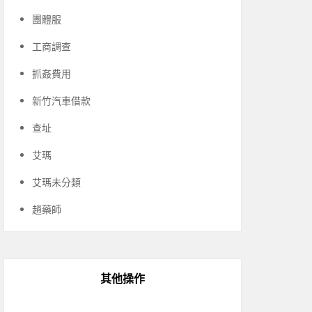
團體服
工商調查
抓姦費用
新竹汽車借款
查址
艾瑪
艾瑪未分類
趙藥師
其他操作