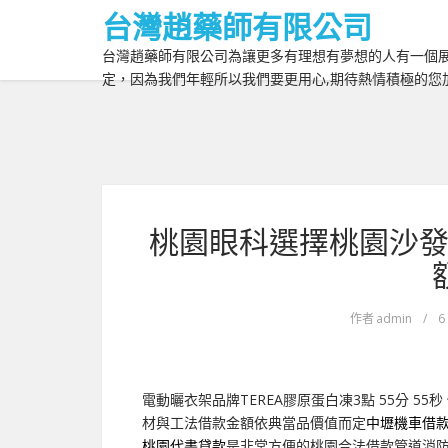
台灣趙藥師有限公司
台灣趙藥師有限公司為讓更多有理想有夢想的人有一個展
定，因為我們年輕所以我們要更用心,期待熱情積極的您
桃園眼科選擇桃園沙發
作者
admin
/
6
電動曬衣架品牌TEREA膠原蛋白凍3點 55分 55秒
材與工法借款金額依典當品價值而定
中壢機車借
桃園代書貸款
是非常方便的桃園合法借款管道消