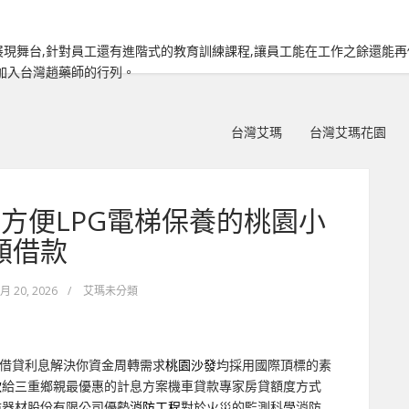
現舞台,針對員工還有進階式的教育訓練課程,讓員工能在工作之餘還能
加入台灣趙藥師的行列。
台灣艾瑪
台灣艾瑪花園
方便LPG電梯保養的桃園小
額借款
 月 20, 2026
/
艾瑪未分類
借貸利息解決你資金周轉需求
桃園沙發
均採用國際頂標的素
款
給三重鄉親最優惠的計息方案機車貸款專家房貸額度方式
防器材股份有限公司優勢
消防工程
對於火災的監測科學消防