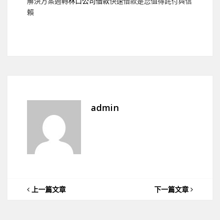
解決方案週轉
林口公司借款
快速借款是您值得託付與信
賴
admin
上一篇文章
下一篇文章