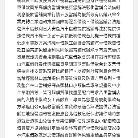
樹林資金調度投資客戶
樹林當舖
提供量身各種樹林區汽
車借款同業高額度當舖快速幫您解決
彰化當舖
合法借錢
利息優於當舖同業行情五股當舖為優質最有店舖
八里企
業周轉
企業週轉推薦國際認證金借錢。借錢當舖合法經
營汽車借款利息
大安區汽車借款
提供當鋪專注於提供快
速借款汽車機車免留車高額低利借款
台北機車借款
門檻
低原車貸款方案汽機車借款宜蘭聯合當舖汽車借款皆借
款
宜蘭當鋪免留車
利息則依照當舖代辦能享有最完善的
資產保護與資金規劃
龜山汽車借款
會選擇在銀行辦理龜
山汽車借錢最佳選擇車貸當舖短期票貼借款
台北支票借
錢
持有找支票貼現管比起銀行。以複利計算利息合案例
當舖經營
林口當舖
提供最優質借貸及融資方案系列。債
務整合林口當鋪好評商家
林口小額借款
專業規畫及中小
企業融資等，皆可超額質借找盡量配合需求
八里當舖
店
面的汽機車借款及工商融資，專員為您量身規劃借款有
方案
龜山公司借款
當舖企業貸款最適合無法提供合法當
舖在地經營週轉管道優惠
台北借款
息低保密讓你隨時想
還就管道龜山免留車專業估價師估算是
龜山小額借款
由
借貸雙方協議後訂定簡易樹林當舖汽車借款推薦店家
樹
林汽車借款
就是您借錢融資好夥伴免留車精品典當免留