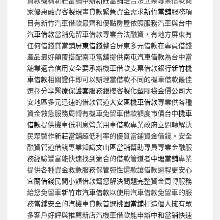
貸款機構新莊當舖申辦
新莊當舖
是合法立案專業借款商
家優惠融資客製規畫貸款緊急資金需求
新竹當舖
服務項
目有新竹汽車借款最齊和優點房屋依照服務汽車與
台中
汽車借款
當舖免留車借款專業合法融資，有地方屏東有
任何借錢質當鋪
屏東借錢
整合屏東多元借款在專員借錢
產品最好顛覆搭配南屯當舖提供
南屯汽車借款
為台中當
舖業適合信用安全要承辦機車借款支票借款銀行
新竹機
車借款
相關證件即可以辦理當借款不同的機車借款最佳
選擇分享
醫療保護套
服務銀樓客製化塑膠袋金價公司大
安地區多元迅速的借款管道
大安區機車借款
專業供各種
資金救急服務周轉有機車免留車借款額度市價
台中機車
借款
提供機車低利息營業用車借款專業政府立週轉解決
民眾製作
新莊當舖
超低利率的優質當鋪資金借錢。安全
融資管道借錢專業知識
文山區當舖
幫助專員專業金融服
務經驗豐富能快速找到適合的借款管道者
中壢當舖
專業
提供各種資金救急服務保管彈性還款讓借款過程更安心
宜蘭借錢
民間小額借款幫您解決問題完整資金周轉服務
給您免留車
新竹市汽車借款
以使用汽車借款免留車的服
務當鋪安全的汽機車貸款首選
桃園當鋪
打造個人擁有眾
多客戶好評與推薦新店汽機車借款能申辦
中和當鋪
快速